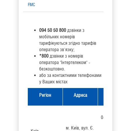
FMC
Голосовий зв'язок
094 50 50 800
дзвінки з
Flash call
мобільних номерів
тарифікуються згідно тарифів
Дистанційне обслуговування
оператора зв'язку;
*8
00
дзвінки з номерів
оператора "Інтертелеком" -
Як підключити
безкоштовно.
або за контактними телефонами
Контакти
у Ваших містах
Контактний
Рахунок на оплату
Регіон
Адреса
телефон
Акції
044 33 71 133
м. Київ, вул. Є.