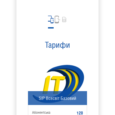
Тарифи
SIP Всесвіт Базовий
SIP В
Абонентська
Абонентсь
120