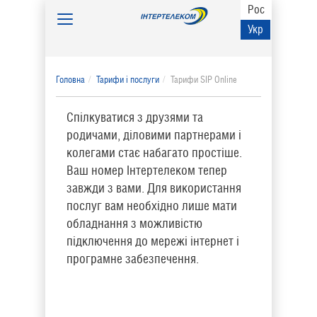
Рос
Toggle
Укр
navigation
Головна
Тарифи і послуги
Тарифи SIP Online
Спілкуватися з друзями та
родичами, діловими партнерами і
колегами стає набагато простіше.
Ваш номер Інтертелеком тепер
завжди з вами. Для використання
послуг вам необхідно лише мати
обладнання з можливістю
підключення до мережі інтернет і
програмне забезпечення.