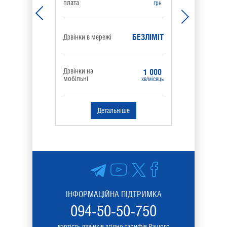
плата
плата
грн
БЕЗЛІМІТ
Дзвінки в мережі
Дзвінки в 
Дзвінки на
Дзвінки на
1 000
мобільні
мобільні
хв/місяць
Детальніше
ІНФОРМАЦІЙНА ПІДТРИМКА
094-50-50-750
вартість дзвінків згідно тарифів Вашого