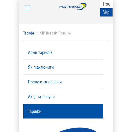
Рос
Toggle
Укр
navigation
Тарифы
SIP Всесвіт Преміум
Архів тарифів
Як підключити
Послуги та сервіси
Акції та бонуси
Тарифи