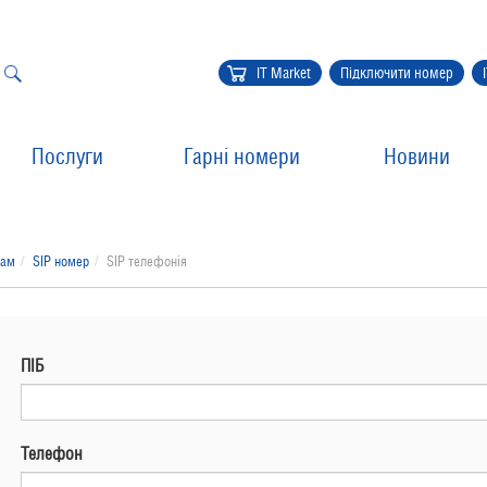
IT Market
Підключити номер
Послуги
Гарні номери
Новини
там
SIP номер
SIP телефонія
ПІБ
Телефон