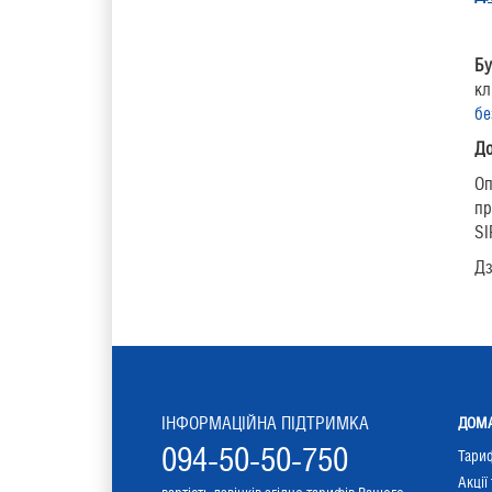
Бу
кл
бе
До
Оп
пр
SI
Дз
ІНФОРМАЦІЙНА ПІДТРИМКА
ДОМА
094-50-50-750
Тари
Акції