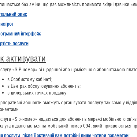
лишається без зміни, що дає можливість приймати вхідні дзвінки «як 
тальний опис
истрої
ограмний інтерфейс
ртість послуги
к активувати
слугу «SIP номер» зі щоденної або щомісячною абонентською плат
в Особистому кабінеті;
в Центрах обслуговування абонентів;
в дилерських точках продажу.
рпоративні абоненти зможуть організувати послугу так само у відді
онентами.
слуга «Sip-номер» надається для абонентів мережі мобільного зв'яз
слуга підключається на мобільний номер 094, який присвоюється пр
я послуги, після її активації вам потрібні лише чотири параметри: