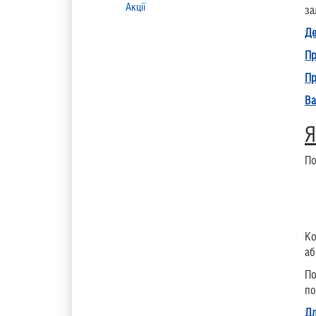
Акції
за
Де
Пр
Пр
Ва
Я
По
Ко
аб
По
по
Дл