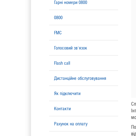
Гарні номери 0800
0800
FMC
Голосовий зв'язок
Flash call
Дистанційне обслуговування
Як підключити
Сп
Контакти
Ін
мо
Рахунок на оплату
По
ві