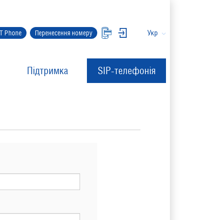
Укр
IT Phone
Перенесення номеру
Підтримка
SIP-телефонія