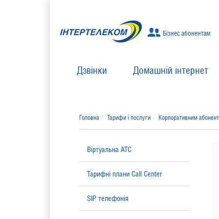
Бізнес абонентам
Дзвінки
Домашній інтернет
Головна
Тарифи і послуги
Корпоративним абонен
Віртуальна АТС
Тарифні плани Call Center
SIP телефонія