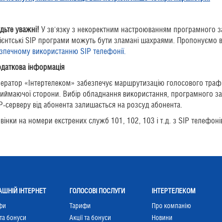
дьте уважні!
У зв'язку з некоректним настроюванням програмного з
ієнтські SIP програми можуть бути зламані шахраями. Пропонуємо
зпечному використанню SIP телефонії.
даткова інформація
ератор «Інтертелеком» забезпечує маршрутизацію голосового трафік
иймаючої сторони. Вибір обладнання використання, програмного заб
P-серверу від абонента залишається на розсуд абонента.
вінки на номери екстрених служб 101, 102, 103 і т.д. з SIP телефон
ШНІЙ ІНТЕРНЕТ
ГОЛОСОВІ ПОСЛУГИ
ІНТЕРТЕЛЕКОМ
фи
Тарифи
Про компанію
 та бонуси
Акції та бонуси
Новини