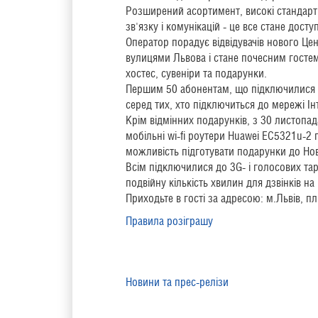
Розширений асортимент, високі стандарти
зв'язку і комунікацій - це все стане дос
Оператор порадує відвідувачів нового Це
вулицями Львова і стане почесним гостем 
хостес, сувеніри та подарунки.
Першим 50 абонентам, що підключилися д
серед тих, хто підключиться до мережі І
Крім відмінних подарунків, з 30 листопад
мобільні wi-fi роутери Huawei EC5321u-2 
можливість підготувати подарунки до Нов
Всім підключилися до 3G- і голосових та
подвійну кількість хвилин для дзвінків н
Приходьте в гості за адресою: м.Львів, пл
Правила розіграшу
Новини та прес-релізи