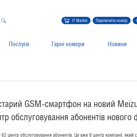
IT Market
Підключити номер
Послуги
Гарні номери
Новини
 старий GSM-смартфон на новий Meiz
тр обслуговування абонентів нового 
й 62 центр обслуговування абонентів. Це вже 8 центр компанії, який