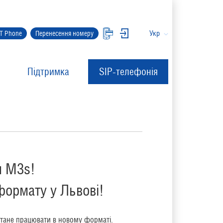
Укр
IT Phone
Перенесення номеру
Підтримка
SIP-телефонія
u M3s!
формату у Львові!
 стане працювати в новому форматі.