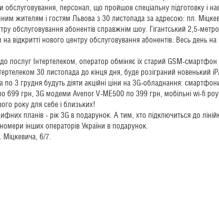
 обслуговування, персонал, що пройшов спеціальну підготовку і навч
тупним жителям і гостям Львова з 30 листопада за адресою: пл. Міцкев
нтру обслуговування абонентів справжнім шоу. Гігантський 2,5-мет
на відкритті нового центру обслуговування абонентів. Весь день на в
о послуг Інтертелеком, оператор обміняє їх старий GSM-смартфон 
нтертелеком 30 листопада до кінця дня, буде розіграний новенький iP
а по 3 грудня будуть діяти акційні ціни на 3G-обладнання: смартфон
по 699 грн, 3G модеми Avenor V-ME500 по 399 грн, мобільні wi-fi ро
ого року для себе і близьких!
рифних планів - рік 3G в подарунок. А тим, хто підключиться до лін
а номери інших операторів України в подарунок.
. Міцкевича, 6/7.