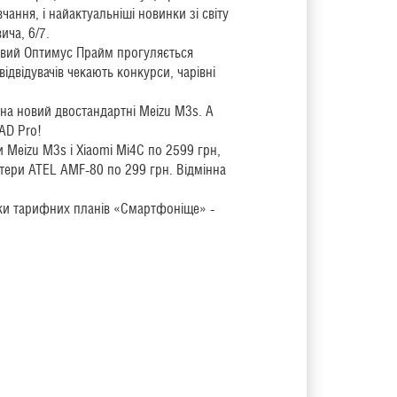
ання, і найактуальніші новинки зі світу
ича, 6/7.
ровий Оптимус Прайм прогуляється
ідвідувачів чекають конкурси, чарівні
на новий двостандартні Meizu M3s. А
AD Pro!
и Meizu M3s і Xiaomi Mi4C по 2599 грн,
утери ATEL AMF-80 по 299 грн. Відмінна
ійки тарифних планів «Смартфоніще» -