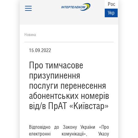
Рос
Toggle
Укр
navigation
Новина
15.09.2022
Про тимчасове
призупинення
послуги перенесення
абонентських номерів
від/в ПрАТ «Київстар»
Відповідно до Закону України «Про
електронні комунікації», Указу