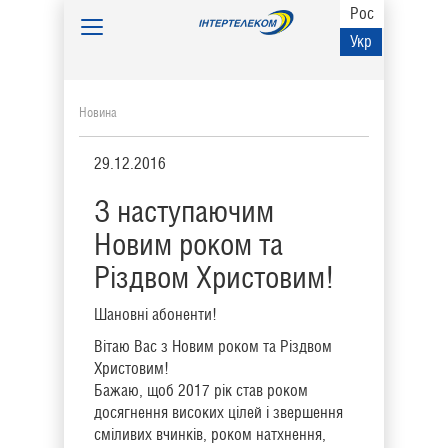
Рос
Toggle
Укр
navigation
Новина
29.12.2016
З наступаючим
Новим роком та
Різдвом Христовим!
Шановні абоненти!
Вітаю Вас з Новим роком та Різдвом
Христовим!
Бажаю, щоб 2017 рік став роком
досягнення високих цілей і звершення
сміливих вчинків, роком натхнення,