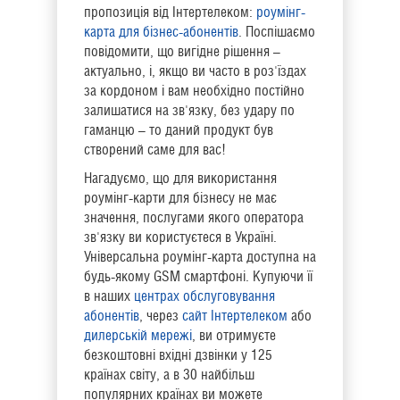
пропозиція від Інтертелеком:
роумінг-
карта для бізнес-абонентів
. Поспішаємо
повідомити, що вигідне рішення –
актуально, і, якщо ви часто в роз'їздах
за кордоном і вам необхідно постійно
залишатися на зв'язку, без удару по
гаманцю – то даний продукт був
створений саме для вас!
Нагадуємо, що для використання
роумінг-карти для бізнесу не має
значення, послугами якого оператора
зв'язку ви користуєтеся в Україні.
Універсальна роумінг-карта доступна на
будь-якому GSM смартфоні. Купуючи її
в наших
центрах обслуговування
абонентів
, через
сайт Інтертелеком
або
дилерській мережі
, ви отримуєте
безкоштовні вхідні дзвінки у 125
країнах світу, а в 30 найбільш
популярних країнах ви можете