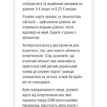
спілкуватися за акційними умовами на
дзвінки: 0 € вхідні та 0,22 € вихідні.
Роумінг-карта працює за технологією
call-back – здійснюючи дзвінок, ви
отримаєте вхідний дзвінок, після
відповіді на який, будете з'єднані з
абонентом.
Активується вона в два кроки як для
існуючого, так і для нового абонента
Інтертелеком. Слід зазначити, що
існуючий абонент має можливість
прив'язати свій діючий український
номер до роумінг-карти і завжди
залишатися на зв'язку, в якій би країні
він не знаходився.
Крім перерахованого вище, роумінг-
карта від Інтертелеком має явні
переваги перед GSM-пропозиціями.
Наприклад, відсутність абон.плати і