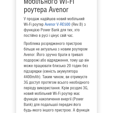
мобільного Wi-Fi
роутера Avenor
У продаж надійшов новий мобільний
Wi-Fi роутер
Avenor V-RE500
(Rev.B) з
функцією Power Bank для тих, хто
постійно в русі і цінує свій час.
Проблема розрядженого пристрою
більше не актуальна з новим роутером
Avenor. Його зручно брати в тривалі
подорожі або відрядження, тому що він
може працювати близько 20 годин без
підзарядки (ємність акумулятора
4400mAh). Таким чином, ви отримуєте
3G доступ протягом всього необхідного
періоду використання. Крім роздачі 3G,
новий мобільний Wi-Fi роутер має
функцію накопичення енергії (Power
Bank) для подальшої передачі його
будь-якого іншого пристрою. А функція