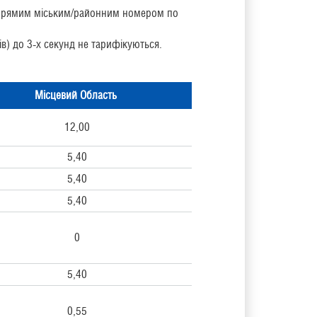
їм прямим міським/районним номером по
ів) до 3-х секунд не тарифікуються.
Місцевий Область
12,00
5,40
5,40
5,40
0
5,40
0,55