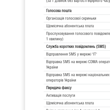
(за 1 дзвінок без вартості ефірного часу
Голосова пошта
Організація голосової скриньки
Щомісячна абонентська плата
Прослуховування голосового повідомле
1 хвилину)
Служба коротких повідомлень (SMS)
Відправлення SMS у мережі "ІТ"
Відправка SMS на мережі CDMA операт
України
Відправка SMS на мережі національни
операторів України
Передача факсу
Активація послуги
Щомісячна абонентська плата