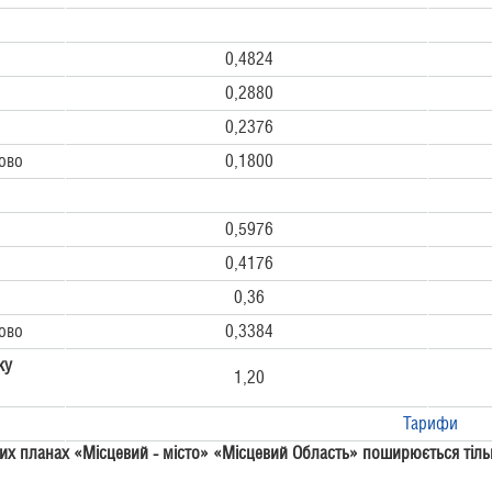
0,4824
0,2880
0,2376
бово
0,1800
0,5976
0,4176
0,36
бово
0,3384
ку
1,20
Тарифи
их планах «Місцевий - місто»
«Місцевий Область»
поширюється тіль