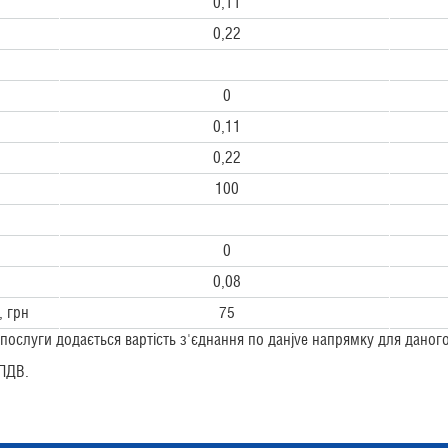
0,11
0,22
0
0,11
0,22
100
0
0,08
, грн
75
і послуги додається вартість з'єднання по данjve напрямку для дано
 ПДВ.