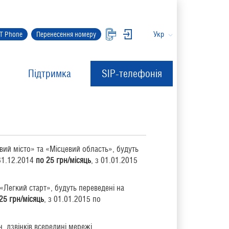
Укр
IT Phone
Перенесення номеру
Підтримка
SIP-телефонія
вий місто» та «Місцевий область», будуть
 31.12.2014
по 25 грн/місяць
, з 01.01.2015
«Легкий старт», будуть переведені на
25 грн/місяць
, з 01.01.2015 по
, дзвінків всередині мережі