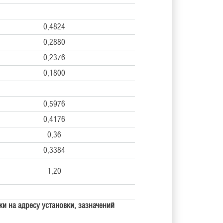
0,4824
0,2880
0,2376
0,1800
0,5976
0,4176
0,36
0,3384
1,20
ки на адресу установки, зазначений