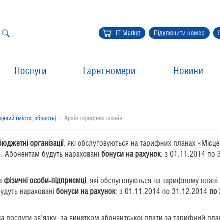
IT Market
Підключити номер
Послуги
Гарні номери
Новини
цевий (місто, область)
Архів тарифних планів
бюджетні організації
, які обслуговуються на тарифних планах «Місце
». Абонентам будуть нараховані
бонуси на рахунок
: з 01.11.2014 по
а
фізичні особи-підприємці
, які обслуговуються на тарифному плані 
удуть нараховані
бонуси на рахунок
: з 01.11.2014 по 31.12.2014
по 
а послуги зв'язку, за винятком абонентської плати за тарифний план