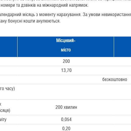
кі номери та дзвінків на міжнародний напрямок.
календарний місяць з моменту нарахування. За умови невикористанн
лану бонусні кошти анулюються.
Місцевий-
місто
200
13,70
безкоштовно
го часу)
х
200 хвилин
ісяця)
міту
0,054
0,20