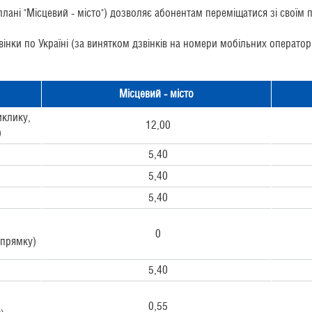
плані "Місцевий - місто") дозволяє абонентам переміщатися зі сво
інки по Україні (за винятком дзвінків на номери мобільних оператор
Місцевий - місто
иклику,
12,00
)
5,40
5,40
5,40
0
апрямку)
5,40
0,55