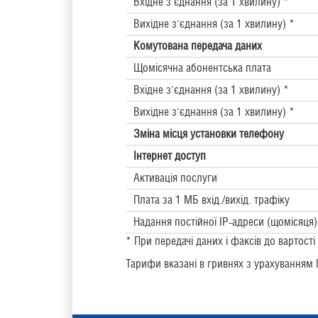
Вхідне з'єднання (за 1 хвилину) *
Вихідне з'єднання (за 1 хвилину) *
Комутована передача даних
Щомісячна абонентська плата
Вхідне з'єднання (за 1 хвилину) *
Вихідне з'єднання (за 1 хвилину) *
Зміна місця установки телефону
Інтернет доступ
Активація послуги
Плата за 1 МБ вхід./вихід. трафіку
Надання постійної IP-aдpecи (щомісяця)
* При передачі даних і факсів до вартост
Тарифи вказані в гривнях з урахуванням