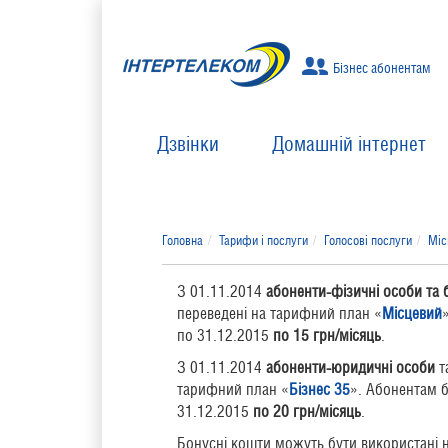
Бізнес абонентам
Дзвінки
Домашній інтернет
Головна
Тарифи і послуги
Голосові послуги
Міс
З 01.11.2014
абоненти-фізичні особи та 
переведені на тарифний план «
Місцевий
по 31.12.2015
по 15 грн/місяць
.
З 01.11.2014
абоненти-юридичні особи
т
тарифний план «
Бізнес 35
». Абонентам б
31.12.2015
по 20 грн/місяць
.
Бонусні кошти можуть бути використані н