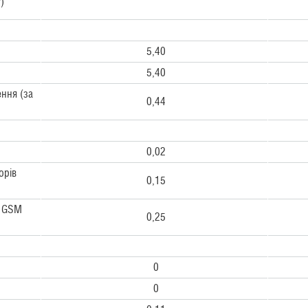
)
5,40
5,40
ння (за
0,44
0,02
орів
0,15
х GSM
0,25
0
0