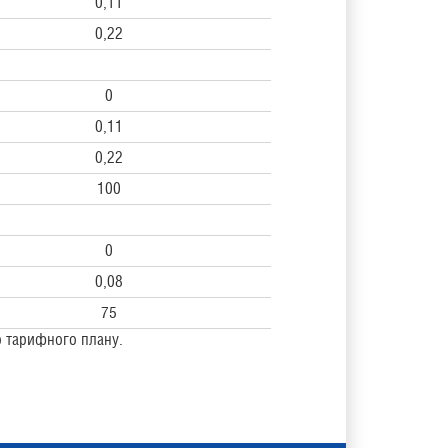
0,11
0,22
0
0,11
0,22
100
0
0,08
75
го тарифного плану.