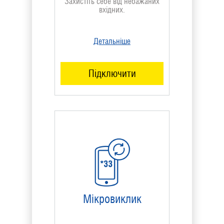
Захистіть себе від небажаних
вхідних.
Детальніше
Підключити
Мікровиклик