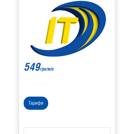
549
грн/міс
Тарифи