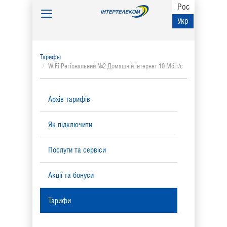
Рос
Toggle
Укр
navigation
Тарифы
WiFi Регіональний №2 Домашній інтернет 10 Мбіт/с
Архів тарифів
Як підключити
Послуги та сервіси
Акції та бонуси
Тарифи