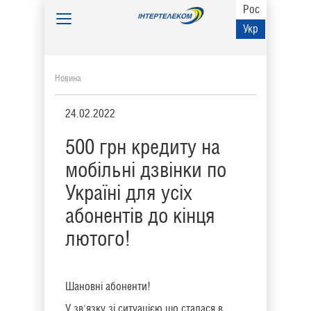
Рос
Toggle
Укр
navigation
Новина
24.02.2022
500 грн кредиту на
мобільні дзвінки по
Україні для усіх
абонентів до кінця
лютого!
Шановні абоненти!
У зв'язку зі ситуацією що сталася в