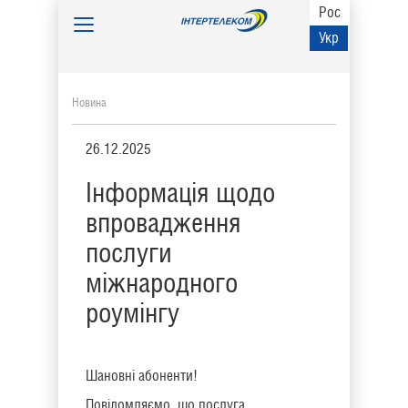
Рос
Toggle
Укр
navigation
Новина
26.12.2025
Інформація щодо
впровадження
послуги
міжнародного
роумінгу
Шановні абоненти!
Повідомляємо, що послуга