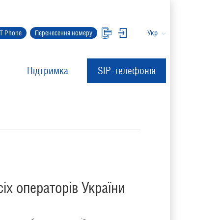
Укр
IT Phone
Перенесення номеру
Підтримка
SIP-телефонія
іх операторів України