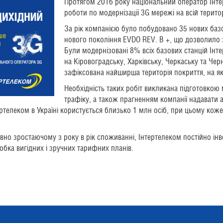
Протягом 2016 року національний оператор Інт
роботи по модернізації 3G мережі на всій територ
За рік компанією було побудовано 35 нових баз
нового покоління EVDO REV. B +, що дозволило 
Були модернізовані 8% всіх базових станцій Інт
на Кіровоградську, Харківську, Черкаську та Черн
зафіксована найширша територія покриття, на я
Необхідність таких робіт викликана підготовкою
трафіку, а також прагненням компанії надавати 
ртелеком в Україні користується близько 1 млн осіб, при цьому кож
вно зростаючому з року в рік споживанні, Інтертелеком постійно інве
обка вигідних і зручних тарифних планів.