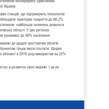
ертелеком безперервно здійснював
ії України.
ових станцій, що підтримують технологію
збільшити територію покриття до 86,2%.
ертелеком: найбільше оновлень довелося
ігівську області. У цих регіонах
кій проживає до 90% населення.
 мережі до щодня зростаючих обсягів
абонентам тільки якісні послуги. Щодня
ен абонент в 2016 році використав на 25%
стує в розвиток своєї мережі. І це не