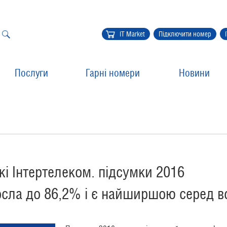
IT Market
Підключити номер
Послуги
Гарні номери
Новини
і Інтертелеком. підсумки 2016
осла до 86,2% і є найширшою серед вс