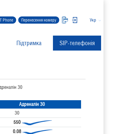
Укр
IT Phone
Перенесення номеру
Підтримка
SIP-телефонія
ю Адреналін 30
Адреналін 30
30
550
0.08