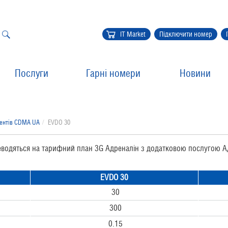
IT Market
Підключити номер
Послуги
Гарні номери
Новини
нентів CDMA UA
EVDO 30
реводяться на тарифний план 3G Адреналін з додатковою послуго
EVDO 30
30
300
0.15