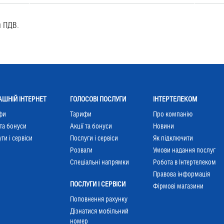
м ПДВ.
ШНІЙ ІНТЕРНЕТ
ГОЛОСОВІ ПОСЛУГИ
ІНТЕРТЕЛЕКОМ
фи
Тарифи
Про компанію
 та бонуси
Акції та бонуси
Новини
ги і сервіси
Послуги і сервіси
Як підключити
Розваги
Умови надання послуг
Cпеціальні напрямки
Робота в Інтертелеком
Правова інформація
ПОСЛУГИ І СЕРВІСИ
Фірмові магазини
Поповнення рахунку
Дізнатися мобільний
номер