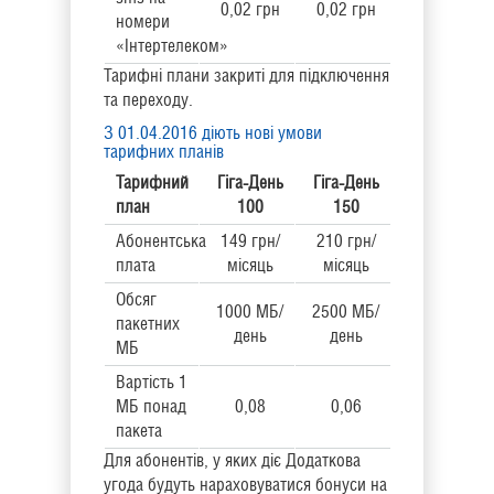
0,02 грн
0,02 грн
номери
«Інтертелеком»
Тарифні плани закриті для підключення
та переходу.
З 01.04.2016 діють нові умови
тарифних планів
Тарифний
Гіга-День
Гіга-День
план
100
150
Абонентська
149 грн/
210 грн/
плата
місяць
місяць
Обсяг
1000 МБ/
2500 МБ/
пакетних
день
день
МБ
Вартість 1
МБ понад
0,08
0,06
пакета
Для абонентів, у яких діє Додаткова
угода будуть нараховуватися бонуси на