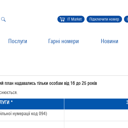
IT Market
Підключити номер
Послуги
Гарні номери
Новини
й план надавались тільки особам від 16 до 25 років
снюється.
ЛУГИ *
льної нумерації код 094)