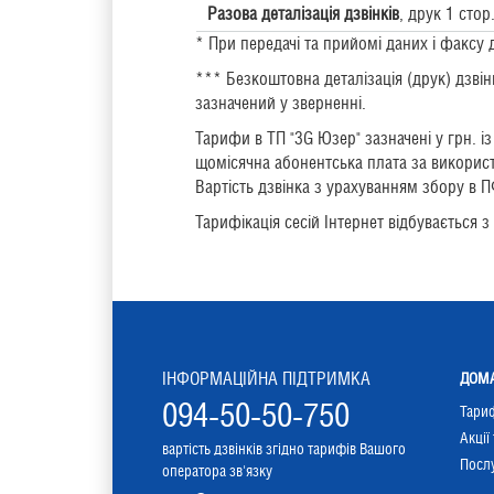
Разова деталізація дзвінків
, друк 1 стор
* При передачі та прийомі даних і факсу
*** Безкоштовна деталізація (друк) дзвін
зазначений у зверненні.
Тарифи в ТП "3G Юзер" зазначені у грн. 
щомісячна абонентська плата за використа
Вартість дзвінка з урахуванням збору в П
Тарифікація сесій Інтернет відбувається з
ІНФОРМАЦІЙНА ПІДТРИМКА
ДОМА
094-50-50-750
Тари
Акції
вартість дзвінків згідно тарифів Вашого
Послу
оператора зв'язку