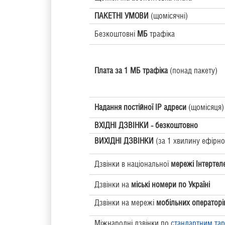
ПАКЕТНІ УМОВИ
(щомісячні)
Безкоштовні
МБ
трафіка
Плата за 1 МБ трафіка
(понад пакету)
Надання постійної ІP адреси
(щомісяця)
ВХІДНІ ДЗВІНКИ -
безкоштовно
ВИХІДНІ ДЗВІНКИ
(за 1 хвилину ефірно
Дзвінки в національної
мережі Інтертел
Дзвінки на
міські номери по Україні
Дзвінки на мережі
мобільних операторів
Міжнародні дзвінки по
стандартним та