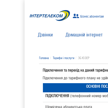
Бізнес абонентам
Дзвінки
Домашній інтернет
Головна
Тарифи і послуги
3G ЮЗЕР
Підключення та перехід на даний тарифни
Підключення до тарифного плану не здій
ОСНОВНІ ПОС
ПІДКЛЮЧЕННЯ
(телефонний номер мобі
Щомісячна абонентська плата