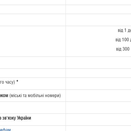
від 1 
від 100
від 300
го часу)
*
еком
(міські та мобільні номери)
 зв'язку України
рифам