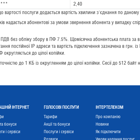
.***
2,40
 до вартості послуги додається вартість хвилини з'єднання по даном
ків надається абонентові за умови звернення абонента у випадку спірн
із ПДВ без обліку збору в ПФ 7.5%. Щомісячна абонентська плата за
ння постійної ІP адреси та вартість підключення зазначена в грн. і
Ф округляється до цілої копійки.
 точністю до 1 КБ із округленням до цілої копійки. Сесії до 512 байт
ШНІЙ ІНТЕРНЕТ
ГОЛОСОВІ ПОСЛУГИ
ІНТЕРТЕЛЕКОМ
фи
Тарифи
Про компанію
 та бонуси
Акції та бонуси
Новини
ги і сервіси
Послуги і сервіси
Як підключити
Розваги
Умови надання послуг