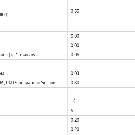
0,55
ини)
5,00
0,00
ння (за 1 хвилину)
0,05
ом
0,03
M, UMTS операторів України
0,30
10
5
0,20
0,20