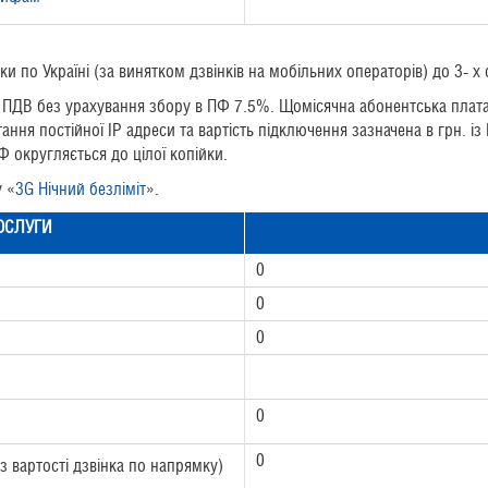
ки по Україні (за винятком дзвінків на мобільних операторів) до 3- х
із ПДВ без урахування збору в ПФ 7.5%. Щомісячна абонентська плат
ння постійної ІP адреси та вартість підключення зазначена в грн. і
Ф округляється до цілої копійки.
у «
3G Нічний безліміт
».
ОСЛУГИ
0
0
0
0
0
з вартості дзвінка по напрямку)