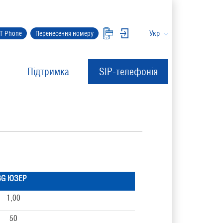
Укр
IT Phone
Перенесення номеру
Підтримка
SIP-телефонія
3G ЮЗЕР
1,00
50