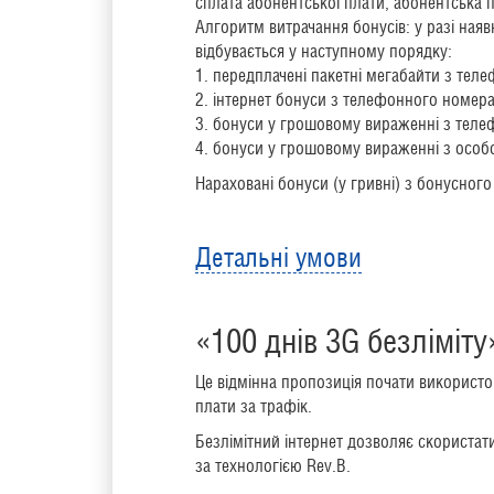
сплата абонентської плати, абонентська 
Алгоритм витрачання бонусів: у разі наяв
відбувається у наступному порядку:
1. передплачені пакетні мегабайти з тел
2. інтернет бонуси з телефонного номер
3. бонуси у грошовому вираженні з тел
4. бонуси у грошовому вираженні з особ
Нараховані бонуси (у гривні) з бонусного
Детальні умови
«100 днів 3G безліміту
Це відмінна пропозиція почати використо
плати за трафік.
Безлімітний інтернет дозволяє скористати
за технологією Rev.B.