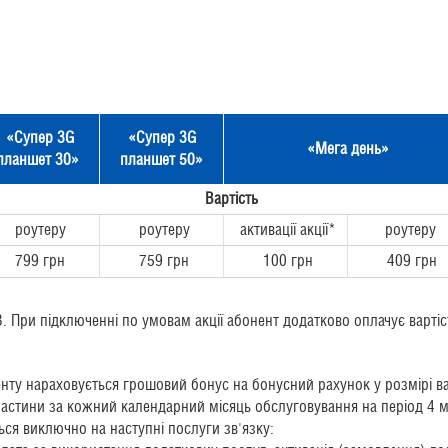
«Супер 3G
«Супер 3G
«
Мега день
»
планшет 30»
планшет 50»
Вартість
роутеру
роутеру
активації акції*
роутеру
799 грн
759 грн
100 грн
409 грн
. При підключенні по умовам акції абонент додатково оплачує вартіс
нту нараховується грошовий бонус на бонусний рахунок у розмірі варт
частини за кожний календарний місяць обслуговування на період 4 м
ся виключно на наступні послуги зв'язку: