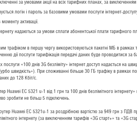
ключенні за умовами акції на всіх тарифних планах, за виключенням 
ується логін і пароль за базовими умовами послуги інтернет-доступ
з моменту активації.
тернету надаються за умови сплати абонентської плати тарифного пл
им трафіком в першу чергу використовуються пакетні МБ в рамках 
інченню дії послуги тарифікація передачі даних буде проводитися з
 послуги «100 днів 3G безліміту» інтернет доступ надається на швид
Турбо швидкість»). При споживанні більше 30 ГБ трафіку в рамках по
аних до 128 Кбіт/с.
утер Huawei EC 5321 u-1 від 1 грн та 100 днів безлімітного інтернету
во зробити не більш 5 підключень.
оутер Huawei EC 5321u-1 за роздрібною вартістю за 949 грн з ПДВ п
імітного інтернету (за виключенням тарифів «3G старт+» та «3G стар