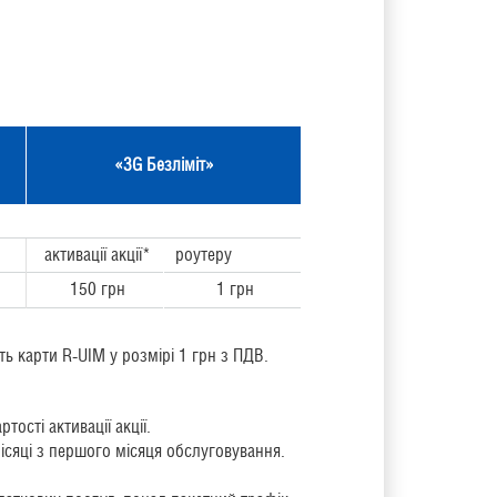
«
3G
Безліміт
»
активації акції*
роутеру
150 грн
1 грн
ть карти R-UIM у розмірі 1 грн з ПДВ.
ості активації акції.
ісяці з першого місяця обслуговування.