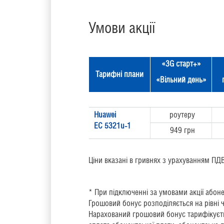
Умови акції
«3G старт+»
Тарифні плани
«Вільний день»
Huawei
роутеру
EC 5321u-1
949 грн
Ціни вказані в гривнях з урахуванням ПДВ
* При підключенні за умовами акції абоне
Грошовий бонус розподіляється на рівні 
Нарахований грошовий бонус тарифікуєть