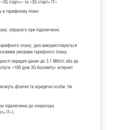
«3G старт+» та «3G старт+ IT».
у в тарифному плані.
ану, обраного при підключенні,
тарифного плану, далі використовуються
а базовими умовами тарифного плану.
кості передачі даних до 3,1 Мбіт/с або до
слуги «100 днів 3G безліміту» інтернет
» можуть фізичні та юридичні особи. На
ри підключенні до оператора
т+ IT»).