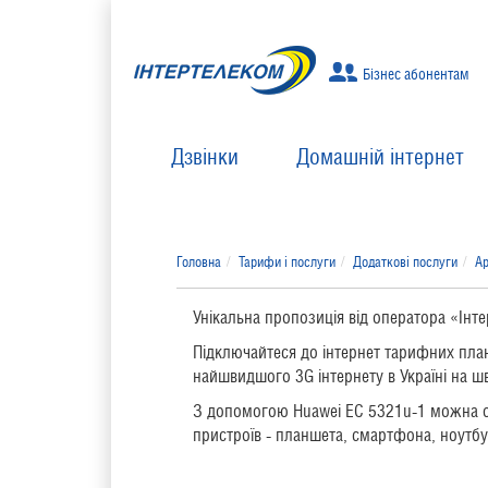
Бізнес абонентам
Дзвінки
Домашній інтернет
Головна
Тарифи і послуги
Додаткові послуги
Ар
Унікальна пропозиція від оператора «Інт
Підключайтеся до інтернет тарифних план
найшвидшого 3G інтернету в Україні на ш
З допомогою Huawei EC 5321u-1 можна от
пристроїв - планшета, смартфона, ноутбук