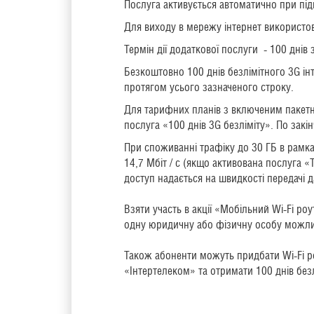
Послуга активується автоматично при під
Для виходу в мережу інтернет використов
Термін дії додаткової послуги - 100 днів 
Безкоштовно 100 днів безлімітного 3G ін
протягом усього зазначеного строку.
Для тарифних планів з включеним пакетн
послуга «100 днів 3G безліміту». По зак
При споживанні трафіку до 30 ГБ в рамках
14,7 Мбіт / с (якщо активована послуга «
доступ надається на швидкості передачі д
Взяти участь в акції «Мобільний Wi-Fi ро
одну юридичну або фізичну особу можли
Також абоненти можуть придбати Wi-Fi р
«Інтертелеком» та отримати 100 днів безл