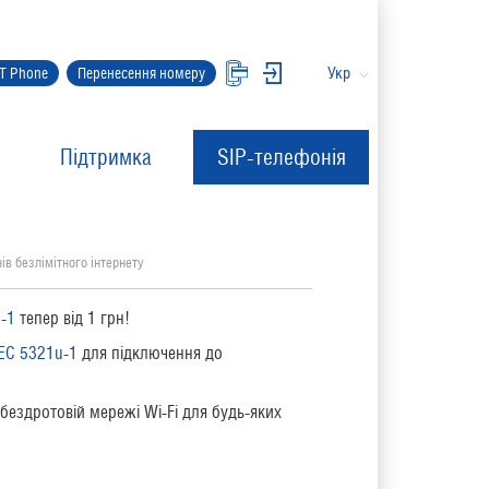
Укр
IT Phone
Перенесення номеру
Підтримка
SIP-телефонія
нів безлімітного інтернету
-1
тепер від 1 грн!
EC 5321u-1
для підключення до
ездротовій мережі Wi-Fi для будь-яких