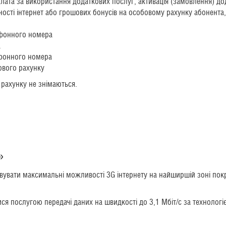
плата за використання додаткових послуг, активація (замовлення) до
ності інтернет або грошових бонусів на особовому рахунку абонента,
ефонного номера
а
ефонного номера
ового рахунку
 рахунку не знімаються.
»
вувати максимальні можливості 3G інтернету на найширшій зоні покри
ся послугою передачі даних на швидкості до 3,1 Мбіт/с за технологіє