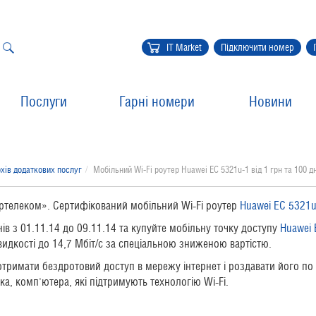
IT Market
Підключити номер
Послуги
Гарні номери
Новини
хів додаткових послуг
Мобільний Wi-Fi роутер Huawei EC 5321u-1 від 1 грн та 100 д
ертелеком». Сертифікований мобільний Wi-Fi роутер
Huawei EC 5321u
ів з 01.11.14 до 09.11.14 та купуйте мобільну точку доступу
Huawei 
видкості до 14,7 Мбіт/с за спеціальною зниженою вартістю.
римати бездротовий доступ в мережу інтернет і роздавати його по б
а, комп'ютера, які підтримують технологію Wi-Fi.