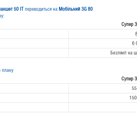
аншет 50 IT
переводиться на
Мобільний 3G 80
ну:
Супер
3
6 
Безліміт на ш
о плану
Супер
3
55
150