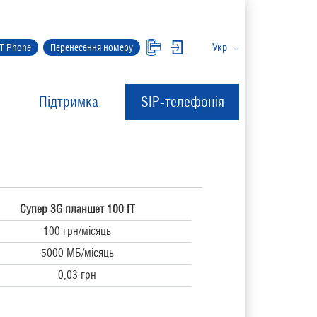
Укр
IT Phone
Перенесення номеру
Підтримка
SIP-телефонія
Супер
3G планшет 100 IT
100 грн/місяць
5000 МБ/місяць
0,03 грн