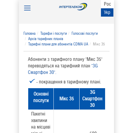
Рос
Toggle
Укр
navigation
Головна
Тарифи і послуги
Голосові послуги
Архів тарифних планів
Тарифні плани для абонентів CDMA UA
Мікс 35
Абоненти з тарифного плану "Мікс 35"
переводяться на тарифний план
"3G
Смартфон 30".
- покращення в тарифному плані.
3G
Основні
Мікс 35
Смартфон
послуги
30
Пакетні
хвилини
на місцеві