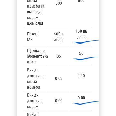
міські
500
500
номери та
всередині
мережі,
щомісяця
150 на
Пакетні
500 в
день
МБ
місяць
Щомісячна
30
абонентська
35
плата
Вихідні
дзвінки на
0.10
0.09
міські
номери
Вихідні
0.00
дзвінки в
0.09
мережі
Вихідні