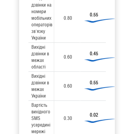
дзвінки на
номери
0.55
мобільних
0.80
операторів
зв'язку
України
Вихідні
дзвінки в
0.45
0.60
межах
області
Вихідні
дзвінки в
0.55
0.60
межах
України
Вартість
вихідного
0.02
SMS
0.30
усередині
мережі