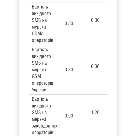
Вартість
вихідного
SMS на
0.30
0.30
мережі
CDMA
операторів
Вартість
вихідного
SMS на
0.30
мережі
0.30
GSM
операторів
України
Вартість
вихідного
SMS на
1.20
0.90
мережі
закордонних
операторів