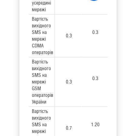
усередині
мережі
Вартість
вихідного
SMS на
0.3
0.3
мережі
CDMA
операторів
Вартість
вихідного
SMS на
0.3
мережі
0.3
GSM
операторів
України
Вартість
вихідного
SMS на
1.20
0.7
мережі