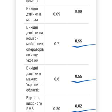
номери
Вихідні
0.09
дзвінки в
0.09
мережі
Вихідні
дзвінки на
номери
0.55
мобільних
0.7
операторів
св'язку
України
Вихідні
дзвінки в
0.55
межах
0.6
України та
області:
Вартість
вихідного
0.02
SMS
0.30