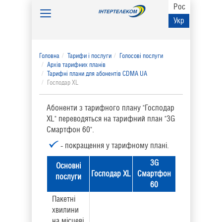
Рос
Toggle
Укр
navigation
Головна
Тарифи і послуги
Голосові послуги
Архів тарифних планів
Тарифні плани для абонентів CDMA UA
Господар XL
Абоненти з тарифного плану "Господар
XL" переводяться на тарифний план "3G
Смартфон 60".
- покращення у тарифному планi.
3G
Основнi
Господар XL
Смартфон
послуги
60
Пакетні
хвилини
на місцеві