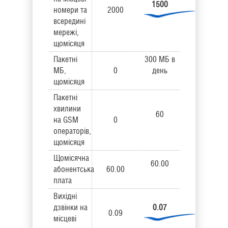
1500
номери та
2000
всередині
мережі,
щомісяця
Пакетні
300 МБ в
МБ,
0
день
щомісяця
Пакетні
хвилини
60
на GSM
0
операторів,
щомісяця
Щомісячна
60.00
абонентська
60.00
плата
Вихідні
дзвінки на
0.07
0.09
місцеві