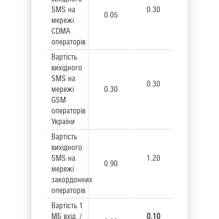
SMS на
0.30
0.05
мережі
CDMA
операторів
Вартість
вихідного
SMS на
0.30
мережі
0.30
GSM
операторів
України
Вартість
вихідного
SMS на
1.20
0.90
мережі
закордонних
операторів
Вартість 1
МБ вхід. /
0.10