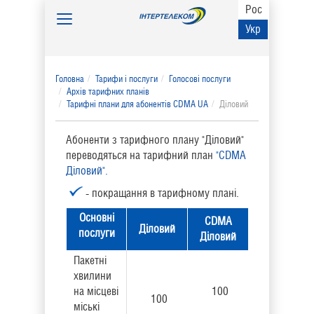
Рос
Toggle
Укр
navigation
Головна
Тарифи і послуги
Голосові послуги
Архів тарифних планів
Тарифні плани для абонентів CDMA UA
Діловий
Абоненти з тарифного плану "Діловий"
переводяться на тарифний план
"CDMA
Діловий".
- покращання в тарифному плані.
Основні
CDMA
Діловий
послуги
Діловий
Пакетні
хвилини
на місцеві
100
100
міські