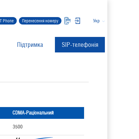
Укр
IT Phone
Перенесення номеру
Підтримка
SIP-телефонія
CDMA-Раціональний
3500