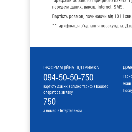
тарифами обраного тарифного пакета. До
передача даних, ваксів, Internet, SMS.
Вартість розмов, починаючи від 101-ї хв
**Тарифікація з'єднання посекундна. Дзві
ІНФОРМАЦІЙНА ПІДТРИМКА
ДОМА
094-50-50-750
Тари
Акції
вартість дзвінків згідно тарифів Вашого
Послу
оператора зв'язку
750
з номерів Інтертелеком