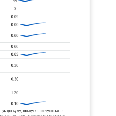
44
0
0.09
0.00
0.60
0.60
0.03
0.30
0.30
1.20
0.10
ищує цю суму, послуги оплачуються за