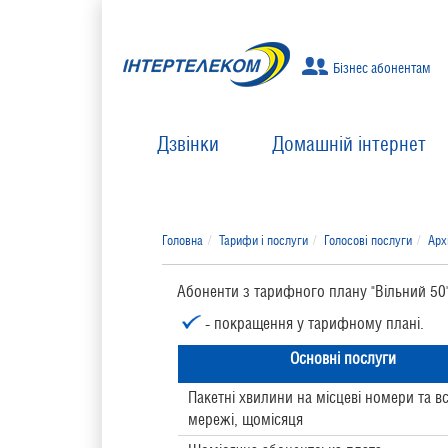
Бізнес абонентам
Дзвінки
Домашній інтернет
Головна
Тарифи і послуги
Голосові послуги
Арх
Абоненти з тарифного плану "Вільний 50
- покращення у тарифному планi.
Основнi послуги
Пакетні хвилини на місцеві номери та в
мережі, щомісяця