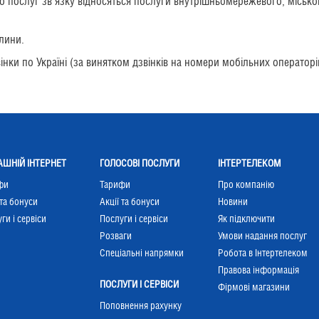
 послуг зв'язку відносяться послуги внутрішньомережевого, міськог
илини.
нки по Україні (за винятком дзвінків на номери мобільних операторі
ШНІЙ ІНТЕРНЕТ
ГОЛОСОВІ ПОСЛУГИ
ІНТЕРТЕЛЕКОМ
фи
Тарифи
Про компанію
 та бонуси
Акції та бонуси
Новини
ги і сервіси
Послуги і сервіси
Як підключити
Розваги
Умови надання послуг
Cпеціальні напрямки
Робота в Інтертелеком
Правова інформація
ПОСЛУГИ І СЕРВІСИ
Фірмові магазини
Поповнення рахунку