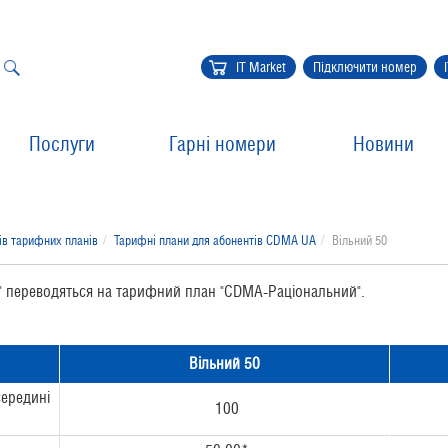
IT Market
Підключити номер
Послуги
Гарні номери
Новини
ів тарифних планів
Тарифні плани для абонентів CDMA UA
Вільний 50
" переводяться на тарифний план "CDMA-Раціональний".
Вільний 50
середині
100