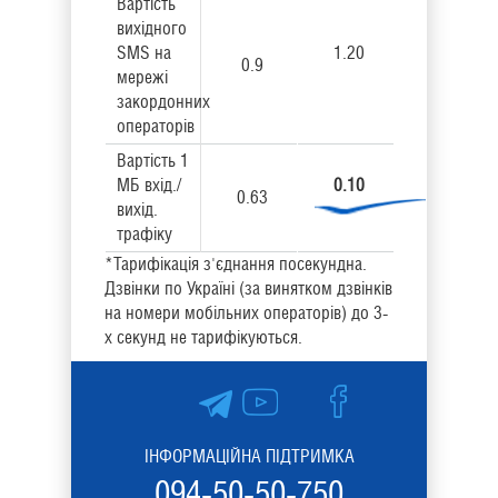
Вартість
вихідного
SMS на
1.20
0.9
мережі
закордонних
операторів
Вартість 1
МБ вхід./
0.10
0.63
вихід.
трафіку
*Тарифікація з'єднання посекундна.
Дзвінки по Україні (за винятком дзвінків
на номери мобільних операторів) до 3-
х секунд не тарифікуються.
ІНФОРМАЦІЙНА ПІДТРИМКА
094-50-50-750