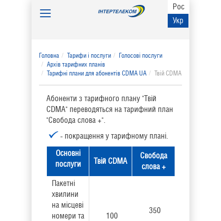
Рос
Toggle
Укр
navigation
Головна
Тарифи і послуги
Голосові послуги
Архів тарифних планів
Тарифні плани для абонентів CDMA UA
Твій CDMA
Абоненти з тарифного плану "Твій
CDMA" переводяться на тарифний план
"Свобода слова +".
- покращення у тарифному планi.
Основнi
Свобода
Твій CDMA
послуги
слова +
Пакетні
хвилини
на місцеві
350
номери та
100