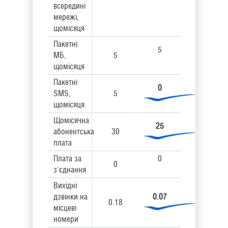
всередині
мережі,
щомісяця
Пакетні
5
МБ,
5
щомісяця
Пакетні
0
SMS,
5
щомісяця
Щомісячна
25
абонентська
30
плата
Плата за
0
0
з'єднання
Вихідні
дзвінки на
0.07
0.18
місцеві
номери