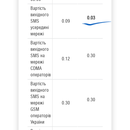
Вартість
вихідного
0.03
SMS
0.09
усередині
мережі
Вартість
вихідного
SMS на
0.30
0.12
мережі
CDMA
операторів
Вартість
вихідного
SMS на
0.30
мережі
0.30
GSM
операторів
України