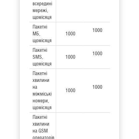
всередині
мережі,
щомісяця
Пакетні
1000
МБ,
1000
щомісяця
Пакетні
1000
SMS,
1000
щомісяця
Пакетні
хвилини
на
1000
1000
міжміські
номери,
щомісяця
Пакетні
хвилини
на GSM
операторів,