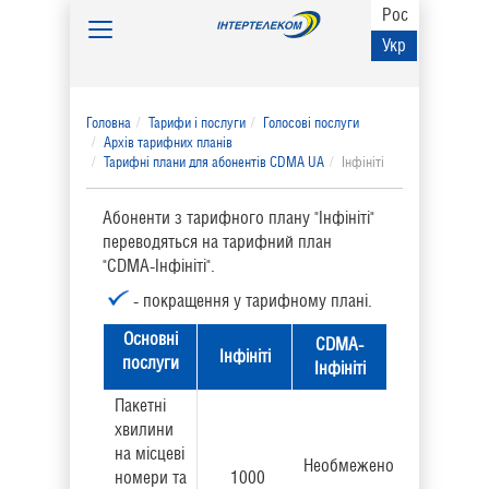
Рос
Toggle
Укр
navigation
Головна
Тарифи і послуги
Голосові послуги
Архів тарифних планів
Тарифні плани для абонентів CDMA UA
Інфініті
Абоненти з тарифного плану "Інфініті"
переводяться на тарифний план
"CDMA-Інфініті".
- покращення у тарифному планi.
Основнi
CDMA-
Інфініті
послуги
Інфініті
Пакетні
хвилини
на місцеві
Необмежено
номери та
1000