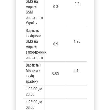
SMS на
0.3
мережі
0.3
GSM
операторів
України
Вартість
вихідного
SMS на
1.20
0.9
мережі
закордонних
операторів
Вартість 1
МБ вхід./
0.10
0.09
вихід.
трафіку
з 08:00 до
23:00
з 23:00 до
08:00