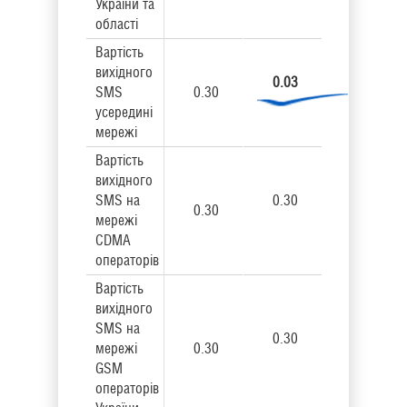
України та
області
Вартість
вихідного
0.03
SMS
0.30
усередині
мережі
Вартість
вихідного
SMS на
0.30
0.30
мережі
CDMA
операторів
Вартість
вихідного
SMS на
0.30
мережі
0.30
GSM
операторів