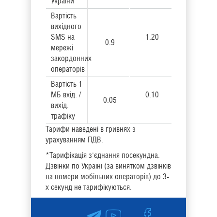
України
Вартість
вихідного
SMS на
1.20
0.9
мережі
закордонних
операторів
Вартість 1
МБ вхід. /
0.10
0.05
вихід.
трафіку
Тарифи наведені в гривнях з
урахуванням ПДВ.
*Тарифікація з'єднання посекундна.
Дзвінки по Україні (за винятком дзвінків
на номери мобільних операторів) до 3-
х секунд не тарифікуються.