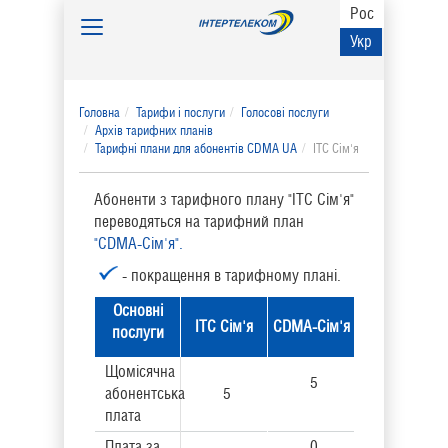
Рос
Toggle
Укр
navigation
Головна
Тарифи і послуги
Голосові послуги
Архів тарифних планів
Тарифні плани для абонентів CDMA UA
ITC Сім'я
Абоненти з тарифного плану "ITC Сім'я"
переводяться на тарифний план
"CDMA-Сім'я".
- покращення в тарифному плані.
Основні
ITC Сім'я
CDMA-Сім'я
послуги
Щомісячна
5
абонентська
5
плата
Плата за
0