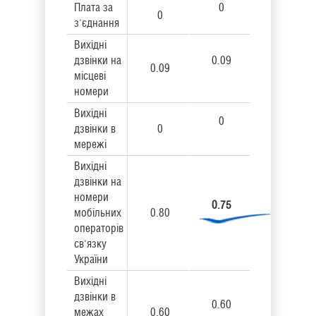
Плата за
0
0
з'єднання
Вихідні
дзвінки на
0.09
0.09
місцеві
номери
Вихідні
0
дзвінки в
0
мережі
Вихідні
дзвінки на
номери
0.75
мобільних
0.80
операторів
св'язку
України
Вихідні
дзвінки в
0.60
межах
0.60