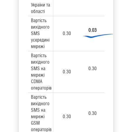
України та
області
Вартість
вихідного
0.03
SMS
0.30
усередині
мережі
Вартість
вихідного
SMS на
0.30
0.30
мережі
CDMA
операторів
Вартість
вихідного
SMS на
0.30
мережі
0.30
GSM
операторів