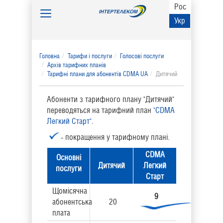
Рос
Toggle
Укр
navigation
Головна
Тарифи і послуги
Голосові послуги
Архів тарифних планів
Тарифні плани для абонентів CDMA UA
Дитячий
Абоненти з тарифного плану "Дитячий"
переводяться на тарифний план
"CDMA
Легкий Старт"
.
- покращення у тарифному планi.
CDMA
Основнi
Дитячий
Легкий
послуги
Старт
Щомісячна
9
абонентська
20
плата