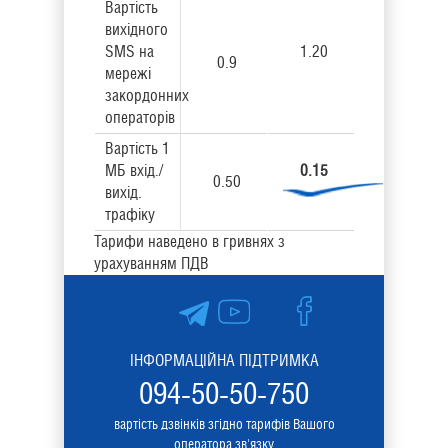
Вартість
вихідного
SMS на
1.20
0.9
мережі
закордонних
операторів
Вартість 1
МБ вхід./
0.15
0.50
вихід.
трафіку
Тарифи наведено в гривнях з
урахуванням ПДВ
ІНФОРМАЦІЙНА ПІДТРИМКА
094-50-50-750
вартість дзвінків згідно тарифів Вашого
оператора зв'язку