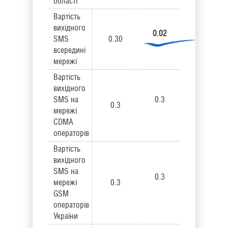
області
Вартість
вихідного
0.02
SMS
0.30
всередині
мережі
Вартість
вихідного
SMS на
0.3
0.3
мережі
CDMA
операторів
Вартість
вихідного
SMS на
0.3
мережі
0.3
GSM
операторів
України