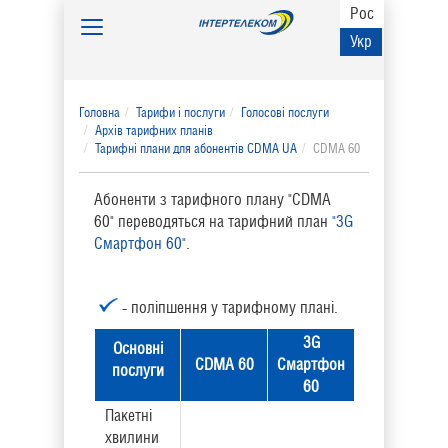
Рос
Toggle
Укр
navigation
Головна
Тарифи і послуги
Голосові послуги
Архів тарифних планів
Тарифні плани для абонентів CDMA UA
CDMA 60
Абоненти з тарифного плану "CDMA
60" переводяться на тарифний план
"3G
Смартфон 60"
.
- поліпшення у тарифному плані.
3G
Основні
CDMA 60
Смартфон
послуги
60
Пакетні
хвилини