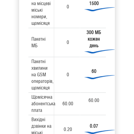
на місцеві
1500
0
міські
номери,
щомісяця
300 МБ
Пакетні
кожен
0
МБ
день
Пакетні
хвилини
60
на GSM
0
операторів,
щомісяця
Щомісячна
60.00
абонентська
60.00
плата
Вихідні
дзвінки на
0.07
0.20
міські