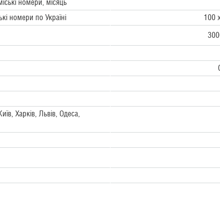
міські номери, місяць
ькі номери по Україні
100 
300
иїв, Харків, Львів, Одеса,