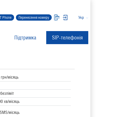
Укр
IT Phone
Перенесення номеру
Підтримка
SIP-телефонія
 грн/місяць
безліміт
0 хв/місяць
 SMS/місяць