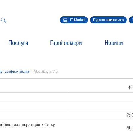
IT Market
Підключити номер
Послуги
Гарні номери
Новини
ів тарифних планів
Мобільне місто
40
250
обільних операторів зв'язку
50