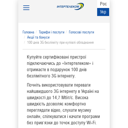
Рос
Toggle
Укр
navigation
Головна
Тарифи і послуги
Голосові послуги
Акції та бонуси
100 днів 3G безліміту при купівлі обладнання
Купуйте сертифіковані пристрої
підключаючись до «Інтертелеком» і
отримаєте в подарунок 100 днів
безлімітного 3G інтернету.
Почніть використовувати переваги
найшвидшого 3G інтернету в Україні на
швидкості до 14,7 Мбіт/с. Висока
швидкість дозволяє комфортно
переглядати відео, слухати музику
онлайн, спілкуватися і качати програми
без прив'язки до точок доступу Wi-Fi.