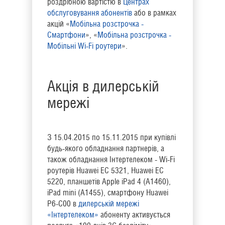
роздрібною вартістю в
Центрах
обслуговування абонентів
або в рамках
акцій «
Мобільна розстрочка -
Смартфони
», «
Мобільна розстрочка -
Мобільні Wi-Fi роутери
».
Акція в дилерській
мережі
З 15.04.2015 по 15.11.2015 при купівлі
будь-якого обладнання партнерів, а
також обладнання Інтертелеком - Wi-Fi
роутерів Huawei ЕC 5321, Huawei ЕC
5220, планшетів Apple iPad 4 (A1460),
iPad mini (A1455), смартфону Huawei
P6-C00 в
дилерській мережі
«Інтертелеком»
абоненту активується