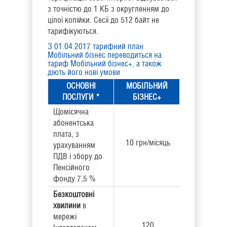
з точністю до 1 КБ з округленням до
цілої копійки. Сесії до 512 байт не
тарифікуються.
З 01.04.2017 тарифний план
Мобільний бізнес переводиться на
тариф Мобільний бізнес+, а також
діють його нові умови
ОСНОВНІ
МОБІЛЬНИЙ
ПОСЛУГИ *
БІЗНЕС+
Щомісячна
абонентська
плата, з
10 грн/місяць
урахуванням
ПДВ і збору до
Пенсійного
фонду 7,5 %
Безкоштовні
хвилини
в
мережі
120