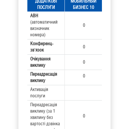
ДОДАТКОВІ
МОБИЛЬНЫЙ
ПОСЛУГИ
БИЗНЕС 10
АВН
(автоматичний
0
визначник
номера)
Конференц-
0
зв'язок
Очікування
0
виклику
Переадресація
0
виклику
Активація
послуги
Переадресація
виклику
(за 1
0
хвилину без
вартості дзвінка