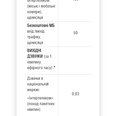
Інтертелеком
(міські і мобільні
номери),
щомісяця
Безкоштовні
МБ
вхід./вихід.
50
трафіку,
щомісяця
ВИХІДНІ
ДЗВІНКИ
(за 1
хвилину
ефірного часу)
*
Дзвінки в
національній
мережі
0,03
«Інтертелеком»
(понад пакетних
хвилин)