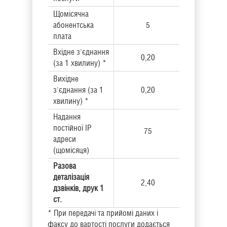
Щомісячна
абонентська
5
плата
Вхідне з'єднання
0,20
(за 1 хвилину) *
Вихідне
з'єднання (за 1
0,20
хвилину) *
Надання
постійної ІP
75
адреси
(щомісяця)
Разова
деталізація
2,40
дзвінків, друк 1
ст.
* При передачі та прийомі даних і
факсу до вартості послуги додається