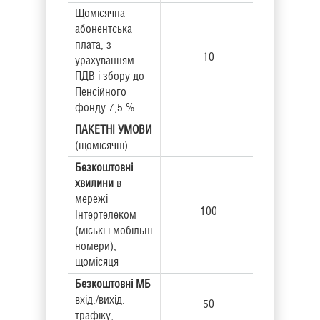
Щомісячна
абонентська
плата, з
10
урахуванням
ПДВ і збору до
Пенсійного
фонду 7,5 %
ПАКЕТНІ УМОВИ
(щомісячні)
Безкоштовні
хвилини
в
мережі
100
Інтертелеком
(міські і мобільні
номери),
щомісяця
Безкоштовні
МБ
вхід./вихід.
50
трафіку,