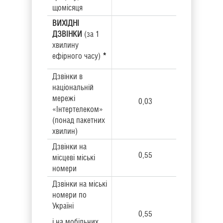
щомісяця
ВИХІДНІ
ДЗВІНКИ
(за 1
хвилину
ефірного часу)
*
Дзвінки в
національній
мережі
0,03
«Інтертелеком»
(понад пакетних
хвилин)
Дзвінки на
0,55
місцеві міські
номери
Дзвінки на міські
номери по
Україні
0,55
і на мобільних