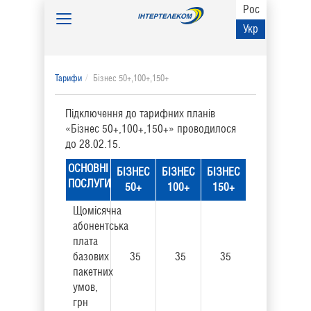
Рос
Toggle
Укр
navigation
Тарифи
Бізнес 50+,100+,150+
Підключення до тарифних планів
«Бізнес 50+,100+,150+» проводилося
до 28.02.15.
ОСНОВНІ
БІЗНЕС
БІЗНЕС
БІЗНЕС
ПОСЛУГИ
50+
100+
150+
Щомісячна
абонентська
плата
базових
35
35
35
пакетних
умов,
грн