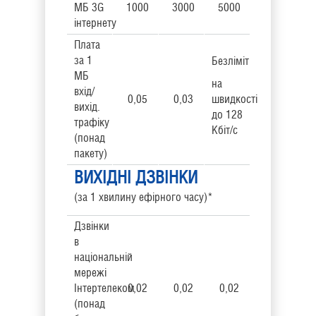
МБ 3G
1000
3000
5000
інтернету
Плата
за 1
Безліміт
МБ
на
вхід/
0,05
0,03
швидкості
вихід.
до 128
трафіку
Кбіт/с
(понад
пакету)
ВИХІДНІ ДЗВІНКИ
(за 1 хвилину ефірного часу)*
Дзвінки
в
національній
мережі
Інтертелеком
0,02
0,02
0,02
(понад