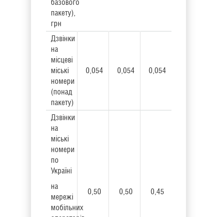
базового
пакету),
грн
Дзвінки
на
місцеві
міські
0,054
0,054
0,054
номери
(понад
пакету)
Дзвінки
на
міські
номери
по
Україні
на
0,50
0,50
0,45
мережі
мобільних