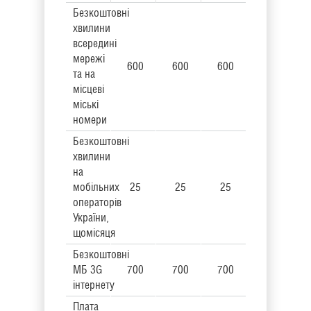
Безкоштовні
хвилини
всередині
мережі
600
600
600
та на
місцеві
міські
номери
Безкоштовні
хвилини
на
мобільних
25
25
25
операторів
України,
щомісяця
Безкоштовні
МБ 3G
700
700
700
інтернету
Плата