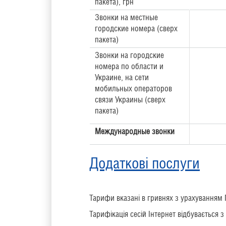
пакета), грн
Звонки на местные
городские номера (сверх
пакета)
Звонки на городские
номера по области и
Украине,
на сети
мобильных операторов
связи Украины
(сверх
пакета)
Международные звонки
Додаткові послуги
Тарифи вказані в гривнях з урахуванням
Тарифікація сесій Інтернет відбувається з