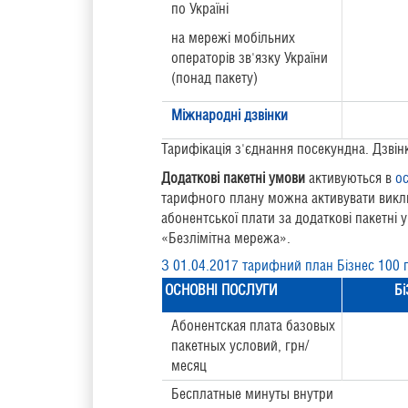
по Україні
на мережі мобільних
операторів зв'язку України
(понад пакету)
Міжнародні дзвінки
Тарифікація з'єднання посекундна. Дзвінк
Додаткові пакетні умови
активуються в
ос
тарифного плану можна активувати виклю
абонентської плати за додаткові пакетні 
«Безлімітна мережа».
З 01.04.2017 тарифний план Бізнес 100 п
ОСНОВНІ ПОСЛУГИ
Б
Абонентская плата базовых
пакетных условий, грн/
месяц
Бесплатные минуты внутри