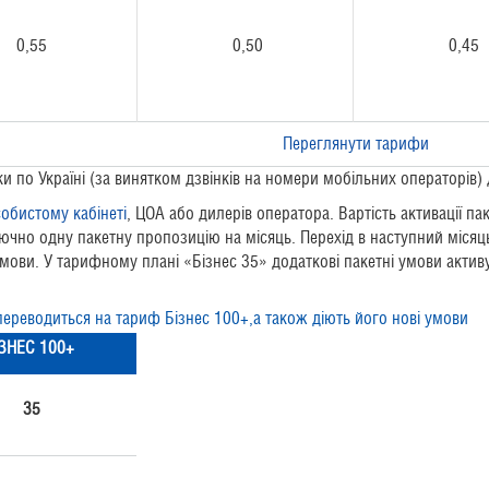
0,55
0,50
0,45
Переглянути тарифи
и по Україні (за винятком дзвінків на номери мобільних операторів)
обистому кабінеті
, ЦОА або дилерів оператора. Вартість активації па
чно одну пакетну пропозицію на місяць. Перехід в наступний місяц
умови. У тарифному плані «Бізнес 35» додаткові пакетні умови актив
ереводиться на тариф Бізнес 100+,а також діють його нові умови
іЗНЕС 100+
35