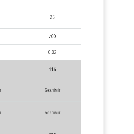
25
700
0,02
115
т
Безліміт
т
Безліміт