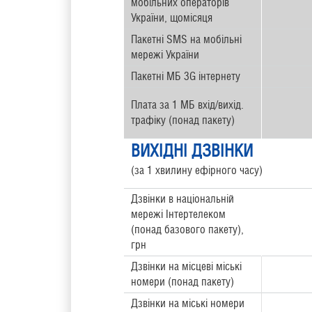
мобільних операторів
України, щомісяця
Пакетні SMS на мобільні
мережі України
Пакетні МБ 3G інтернету
Плата за 1 МБ вхід/вихід.
трафіку (понад пакету)
ВИХІДНІ ДЗВІНКИ
(за 1 хвилину ефірного часу)
Дзвінки в національній
мережі Інтертелеком
(понад базового пакету),
грн
Дзвінки на місцеві міські
номери (понад пакету)
Дзвінки на міські номери