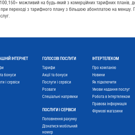
0,100,150» можливий на будь-який з комерційних тарифних планів, д
ДВ при переході з тарифного плану з більшою абонплатою на меншу. 
слуг.
ШНІЙ ІНТЕРНЕТ
ГОЛОСОВІ ПОСЛУГИ
ІНТЕРТЕЛЕКОМ
фи
Тарифи
Про компанію
 та бонуси
Акції та бонуси
Новини
ги і сервіси
Послуги і сервіси
Як підключити
Розваги
Умови надання послуг
Cпеціальні напрямки
Робота в Інтертелеком
Правова інформація
ПОСЛУГИ І СЕРВІСИ
Фірмові магазини
Поповнення рахунку
Дізнатися мобільний
номер