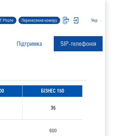
Укр
IT Phone
Перенесення номеру
Підтримка
SIP-телефонія
00
БІЗНЕС 150
35
600