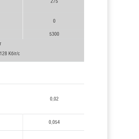
275
0
5300
т
128 Кбіт/с
0,02
0,054