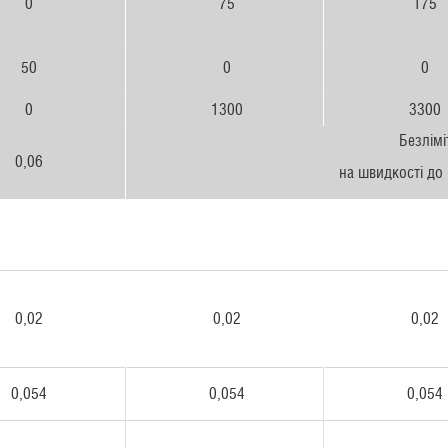
0
75
175
50
0
0
0
1300
3300
Безлімі
0,06
на швидкості до 
0,02
0,02
0,02
0,054
0,054
0,054