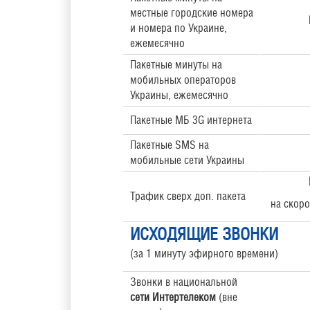
местные городские номера
и номера по Украине,
ежемесячно
Пакетные минуты на
мобильных операторов
Украины, ежемесячно
Пакетные МБ 3G интернета
Пакетные SMS на
мобильные сети Украины
Трафик сверх доп. пакета
на скоро
ИСХОДЯЩИЕ ЗВОНКИ
(за 1 минуту эфирного времени)
Звонки в национальной
сети Интертелеком
(вне