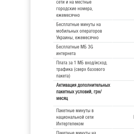
сети и на местные
городские номера,
ежемесячно
Бесплатные минуты на
мобильных операторов
Украины, ежемесячно
Бесплатные МБ 3G
интернета
Плата за 1 МБ вход/исход.
трафика (сверх базового
пакета)
Активация дополнительных
пакетных условий,
грн/
месяц
Пакетные минуты в
национальной сети
Интертелеком
Пакетные минуты на