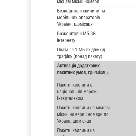
місцеві міські номери
Безкоштовні хвилини на
мобільних операторів
України, щомісяця
Безкоштовні МБ 3G
інтернету
Плата за 1 МБ вхід/вихід.
трафіку (понад пакету)
Активація додаткових
пакетних умов,
грн/місяць
Пакетні хвилини в
національній мережі
Інтертелеком
Пакетні хвилини на місцеві
міські номери і номери по
Україні, щомісяця
Пакетні хвилини на