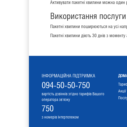
Активувати пакетні хвилини можна один р
Використання послуги
Пакетні хвилини поширюються на усі напр
Пакетні хвилини діють 30 днів з моменту 
ІНФОРМАЦІЙНА ПІДТРИМКА
ДОМА
094-50-50-750
Тари
Акції
вартість дзвінків згідно тарифів Вашого
Послу
оператора зв'язку
750
з номерів Інтертелеком