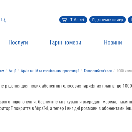
IT Market
Підключити номер
Послуги
Гарні номери
Новини
там
Акції
Архів акцій та спеціальних пропозицій
Голосовий зв'язок
1000 хвил
не рішення для нових абонентів голосових тарифних планів: до 100
ого підключення: безлімітне спілкування всередині мережі, пакетні
торії покриття в Україні, а тепер і вигідні розмови з абонентами ін