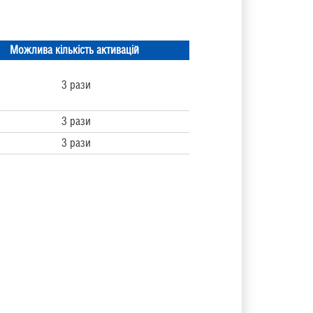
Можлива кількість активацій
3 рази
3 рази
3 рази