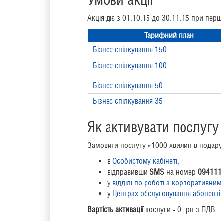
Акція діє з 01.10.15 до 30.11.15 при пе
Тарифний план
Бізнес спілкування 150
Бізнес спілкування 100
Бізнес спілкування 50
Бізнес спілкування 35
Як активувати послугу
Замовити послугу «1000 хвилин в подару
в
Особистому кабінеті
;
відправивши
SMS
на номер
094111
у
відділі по роботі з корпоративни
у
Центрах обслуговування абоненті
Вартість активації
послуги - 0 грн з ПДВ.