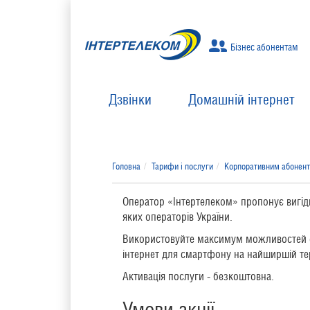
Бізнес абонентам
Дзвінки
Домашній інтернет
Головна
Тарифи і послуги
Корпоративним абонен
Оператор «Інтертелеком» пропонує вигід
яких операторів України.
Використовуйте максимум можливостей св
інтернет для смартфону на найширшій тери
Активація послуги - безкоштовна.
Умови акції