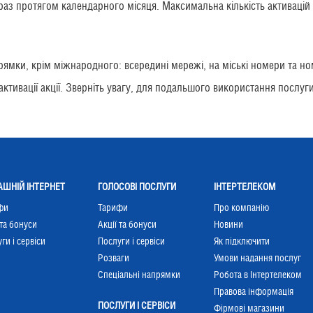
аз протягом календарного місяця. Максимальна кількість активацій 
ямки, крім міжнародного: всередині мережі, на міські номери та но
активації акції. Зверніть увагу, для подальшого використання послуги
ШНІЙ ІНТЕРНЕТ
ГОЛОСОВІ ПОСЛУГИ
ІНТЕРТЕЛЕКОМ
фи
Тарифи
Про компанію
 та бонуси
Акції та бонуси
Новини
ги і сервіси
Послуги і сервіси
Як підключити
Розваги
Умови надання послуг
Cпеціальні напрямки
Робота в Інтертелеком
Правова інформація
ПОСЛУГИ І СЕРВІСИ
Фірмові магазини