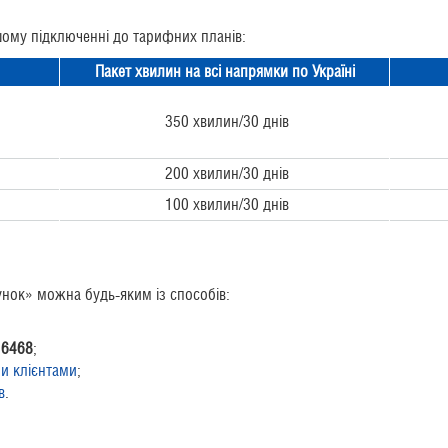
ршому підключенні до тарифних планів:
Пакет хвилин на всі напрямки по Україні
350 хвилин/30 днів
200 хвилин/30 днів
100 хвилин/30 днів
нок» можна будь-яким із способів:
6468
;
ми клієнтами
;
в
.