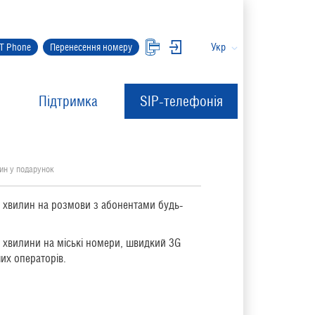
Укр
IT Phone
Перенесення номеру
Підтримка
SIP-телефонія
ин у подарунок
0 хвилин на розмови з абонентами будь-
 хвилини на міські номери, швидкий 3G
ших операторів.