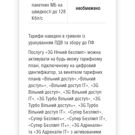
пакетних МБ на
необмежено
швидкості до 128
Кбіт/с
Тарифи наведені в гривнях із
урахуванням ПДВ та збору до ПФ.
Послугу «3G Нічний безліміт» можна
активувати на будь-якому тарифному
плані, підключеному на цифровий
ідентифікатор, за винятком тарифних
планів «Вільний доступ»,«Вільний
доступ+», «Вільний доступ IT», «3G
Вільний доступ», «3G Вільний доступ
IT», «3G Турбо Вільний доступ», «3G
Турбо Вільний доступ+», «3G Турбо
Вільний доступ IT», «Супер Безліміт»,
«Супер Безліміт+», «Супер Безліміт ІТ»,
«Супер Безліміт ІТ+», «3G Адреналін»
та «3G Адреналін ІТ» з активованими