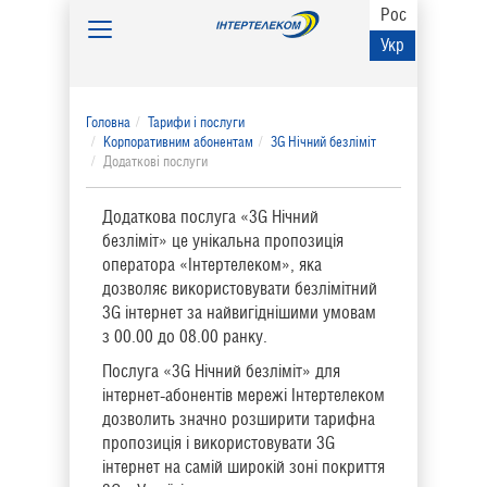
Рос
Toggle
Укр
navigation
Головна
Тарифи і послуги
Корпоративним абонентам
3G Нічний безліміт
Додаткові послуги
Додаткова послуга «3G Нічний
безліміт» це унікальна пропозиція
оператора «Інтертелеком», яка
дозволяє використовувати безлімітний
3G інтернет за найвигіднішими умовам
з 00.00 до 08.00 ранку.
Послуга «3G Нічний безліміт» для
інтернет-абонентів мережі Інтертелеком
дозволить значно розширити тарифна
пропозиція і використовувати 3G
інтернет на самій широкій зоні покриття