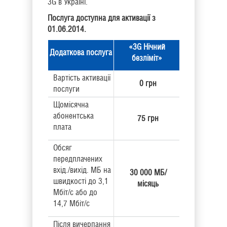
3G в Україні.
Послуга доступна для активації з
01.06.2014.
«
3G Нічний
Додаткова послуга
безліміт»
Вартість активації
0 грн
послуги
Щомісячна
абонентська
75 грн
плата
Обсяг
передплачених
вхід./вихід. МБ на
30 000 МБ/
швидкості до 3,1
місяць
Мбіт/с або до
14,7 Мбіт/с
Після вичерпання