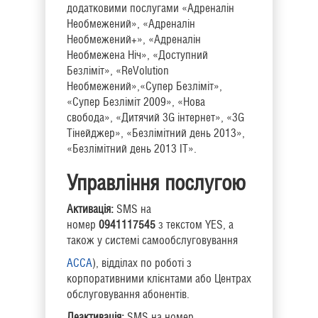
додатковими послугами «Адреналін
Необмежений», «Адреналін
Необмежений+», «Адреналін
Необмежена Ніч», «Доступний
Безліміт», «ReVolution
Необмежений»,«Супер Безліміт»,
«Супер Безліміт 2009», «Нова
свобода», «Дитячий 3G інтернет», «3G
Тінейджер», «Безлімітний день 2013»,
«Безлімітний день 2013 IT».
Управління послугою
Активація:
SMS на
номер
0941117545
з текстом YES, а
також у системі самообслуговування
АССА
), відділах по роботі з
корпоративними клієнтами або Центрах
обслуговування абонентів.
Деактивація:
SMS на номер