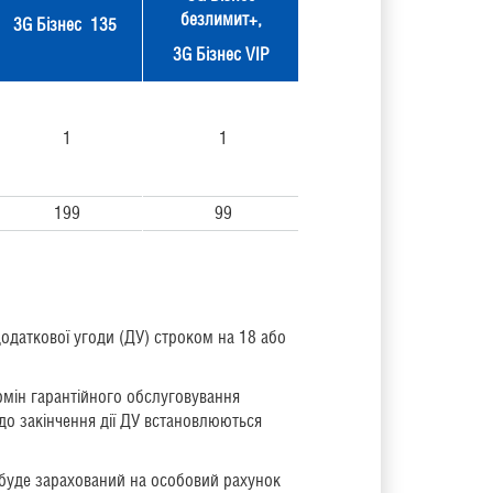
безлимит+,
3G Бізнес 135
3G Бізнес VIP
1
1
199
99
одаткової угоди (ДУ) строком на 18 або
ермін гарантійного обслуговування
до закінчення дії ДУ встановлюються
 буде зарахований на особовий рахунок