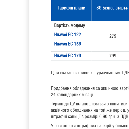
Тарифні плани
3G Бізнес старт+
Вартість модему
Huawei EС 122
279
Huawei EС 156
Huawei EС 176
799
Ціни вказані в гривнях з урахуванням ПД
Придбання обладнання за акційною варті
24 календарних місяці.
Термін дії ДУ встановлюється з ініціати
акційного обладнання на той же період, 
штрафні санкції в розмірі 0.90 грн. з ПД
У разі оплати штрафних санкцій у більш