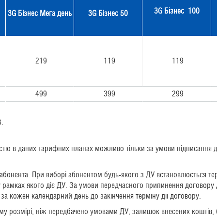
3G Бізнес 100
3G Бізнес Мега день
3G Бізнес 50
219
119
119
499
399
299
В.
стю в даних тарифних планах можливо тільки за умови підписання д
ви абонента. При виборі абонентом будь-якого з ДУ встановлюється т
у рамках якого діє ДУ. За умови передчасного припинення договору 
В за кожен календарний день до закінчення терміну дії договору.
ому розмірі, ніж передбачено умовами ДУ, залишок внесених коштів,