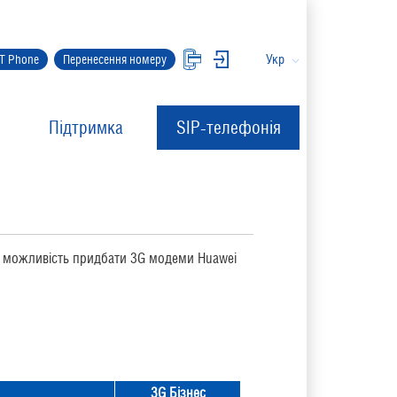
Укр
IT Phone
Перенесення номеру
Підтримка
SIP-телефонія
ть можливість придбати 3G модеми Huawei
3G Бізнес