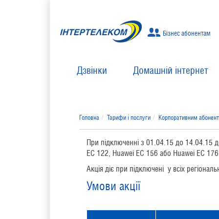
Бізнес абонентам
Дзвінки
Домашній інтернет
Головна
Тарифи і послуги
Корпоративним абонен
При підключенні з 01.04.15 до 14.04.15
EС 122, Huawei EС 156 або Huawei EС 176
Акція діє при підключені у всіх регіонал
Умови акції