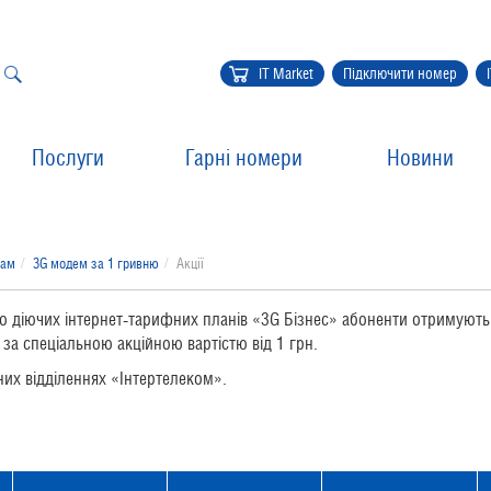
IT Market
Підключити номер
Послуги
Гарні номери
Новини
там
3G модем за 1 гривню
Акції
 до діючих інтернет-тарифних планів «3G Бізнес» абоненти отримую
 за спеціальною акційною вартістю від 1 грн.
ьних відділеннях «Інтертелеком».