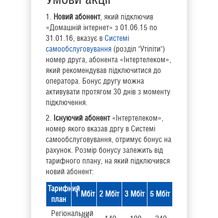
1.
Новий абонент
, який підключив
«Домашній інтернет» з 01.06.15 по
31.01.16, вказує в
Системі
самообслуговування
(розділ "Утіліти")
номер друга, абонента «Інтертелеком»,
який рекомендував підключитися до
оператора. Бонус другу можна
активувати протягом 30 днів з моменту
підключення.
2.
Існуючий абонент
«Інтертелеком»,
номер якого вказав дргу в Системі
самообслуговування, отримує бонус на
рахунок. Розмір бонусу залежить від
тарифного плану, на який підключився
новий абонент:
Тарифний
1 Мбіт
2 Мбіт
3 Мбіт
5 Мбіт
план
Регіональний