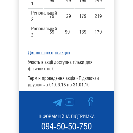
99
149
199
249
1
Регіональний
79
129
179
219
2
Регіональний
59
99
139
179
3
Детальніше про акцію
Участь в акції доступна тільки для
фізичних осіб.
Термін проведення акція «Підключай
друзів» - з 01.06.15 по 31.01.16
ІНФОРМАЦІЙНА ПІДТРИМКА
094-50-50-750