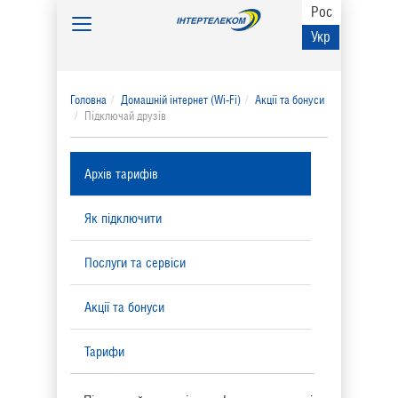
Рос
Toggle
Укр
navigation
Головна
Домашній інтернет (Wi-Fi)
Акції та бонуси
Підключай друзів
Архів тарифів
Як підключити
Послуги та сервіси
Акції та бонуси
Тарифи