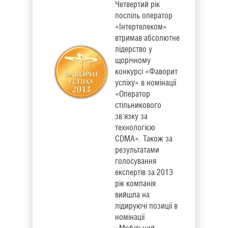
Четвертий рік
поспіль оператор
«Інтертелеком»
втримав абсолютне
лідерство у
щорічному
конкурсі «Фаворит
успіху» в номінації
«Оператор
стільникового
зв'язку за
технологією
CDMA». Також за
результатами
голосування
експертів за 2013
рік компанія
вийшла на
лідируючі позиції в
номінації