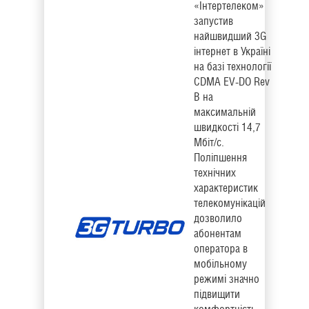
«Інтертелеком»
запустив
найшвидший 3G
інтернет в Україні
на базі технології
CDMA EV-DO Rev
B на
максимальній
швидкості 14,7
Мбіт/с.
Поліпшення
технічних
характеристик
телекомунікацій
дозволило
абонентам
оператора в
мобільному
режимі значно
підвищити