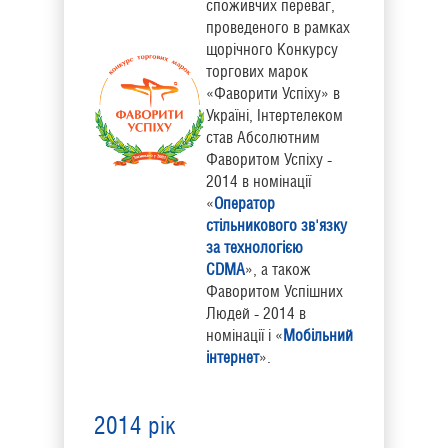
споживчих переваг,
проведеного в рамках
щорічного Конкурсу
торгових марок
«Фаворити Успіху» в
Україні, Інтертелеком
став Абсолютним
Фаворитом Успіху -
2014 в номінації
«
Оператор
стільникового зв'язку
за технологією
CDMA
», а також
Фаворитом Успішних
Людей - 2014 в
номінації і «
Мобільний
інтернет
».
2014 рік