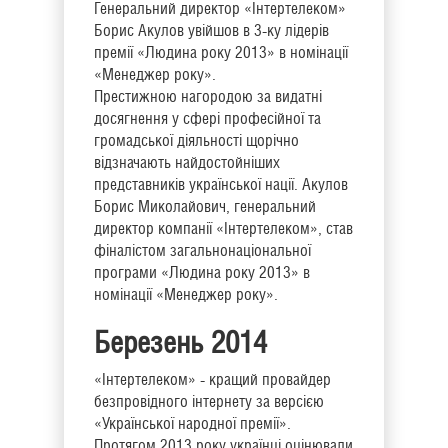
Генеральний директор «Інтертелеком»
Борис Акулов увійшов в 3-ку лідерів
премії «Людина року 2013» в номінації
«Менеджер року».
Престижною нагородою за видатні
досягнення у сфері професійної та
громадської діяльності щорічно
відзначають найдостойніших
представників української нації. Акулов
Борис Миколайович, генеральний
директор компанії «Інтертелеком», став
фіналістом загальнонаціональної
програми «Людина року 2013» в
номінації «Менеджер року».
Березень 2014
«Інтертелеком» - кращий провайдер
безпровідного інтернету за версією
«Української народної премії».
Протягом 2013 року українці оцінювали