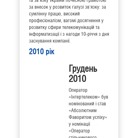
та зв'язку України почесною грамотою
за внесок у розвиток галузі зв'язку: за
сумлінну працю, високий
професіоналізм, вагомі досягнення у
розвитку сфери телекомунікацій та
інформатизації і з нагоди 10-річчя з дня
заснування компанії.
2010 рік
Грудень
2010
Оператор
«Інтертелеком» був
номінований і став
«Абсолютним
Фаворитом успіху»
у номінації
«Оператор
стільникового