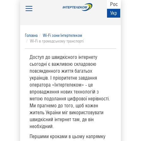
Рос
Toggle
Укр
navigation
Головна
Wi-Fi зони Інтертелеком
Wi-Fi в громадському транспорті
Доступ до швидкісного інтернету
сьогодні є важливою складовою
повсякденного життя багатьох
українців. І пріоритетне завдання
оператора «Інтертелеком» - це
впровадження нових технологій з
метою подолання цифрової нерівності.
Ми прагнемо до того, щоб кожен
житель України міг використовувати
швидкісний інтернет там, де він
необхідний.
Першими кроками в цьому напрямку