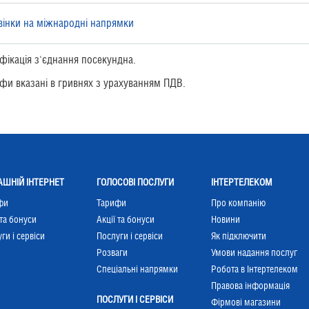
вінки на міжнародні напрямки
фікація з'єднання посекундна.
фи вказані в гривнях з урахуванням ПДВ.
ШНІЙ ІНТЕРНЕТ
ГОЛОСОВІ ПОСЛУГИ
ІНТЕРТЕЛЕКОМ
фи
Тарифи
Про компанію
 та бонуси
Акції та бонуси
Новини
ги і сервіси
Послуги і сервіси
Як підключити
Розваги
Умови надання послуг
Cпеціальні напрямки
Робота в Інтертелеком
Правова інформація
ПОСЛУГИ І СЕРВІСИ
Фірмові магазини