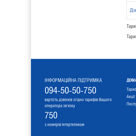
Дз
Тари
Тари
ІНФОРМАЦІЙНА ПІДТРИМКА
ДОМА
094-50-50-750
Тари
Акції
вартість дзвінків згідно тарифів Вашого
Послу
оператора зв'язку
750
з номерів Інтертелеком