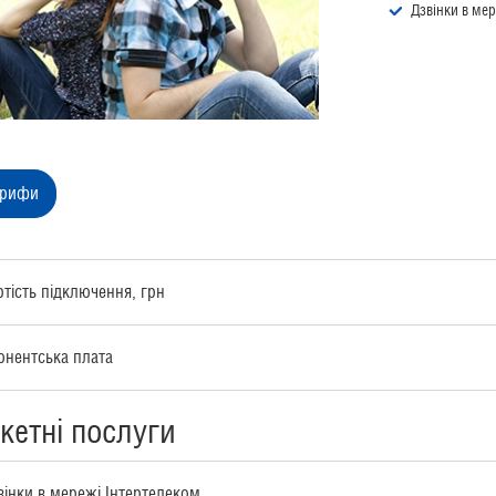
Дзвінки в мер
арифи
ртість підключення, грн
онентська плата
кетні послуги
вінки в мережі Інтертелеком