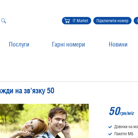
IT Market
Підключити номер
Послуги
Гарні номери
Новини
вжди на зв'язку 50
50
грн/міс
Дзвінки на мо
Пакетні МБ