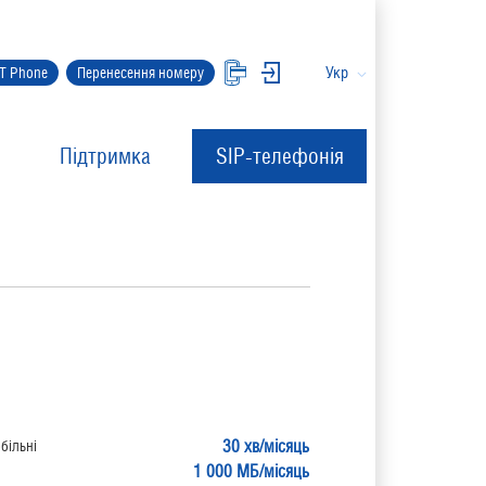
Укр
IT Phone
Перенесення номеру
Підтримка
SIP-телефонія
30 хв/місяць
більні
1 000 МБ/місяць