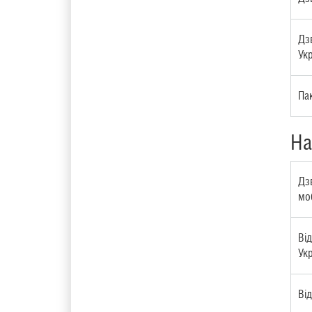
Дз
Укр
Па
На
Дзв
моб
Ві
Укр
Ві