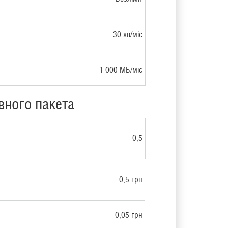
30 хв/міс
1 000 МБ/міс
вного пакета
0,5
0,5 грн
0,05 грн