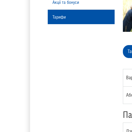
Акції та бонуси
Тарифи
Т
Ва
Аб
Па
Дз