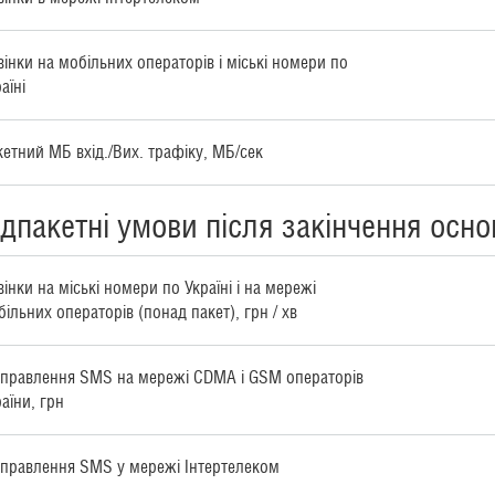
вінки на мобільних операторів і міські номери по
аїні
кетний МБ вхід./Вих. трафіку, МБ/сек
дпакетні умови після закінчення осно
інки на міські номери по Україні і на мережі
ільних операторів (понад пакет), грн / хв
дправлення SMS на мережі CDMA і GSM операторів
аїни, грн
дправлення SMS у мережі Інтертелеком