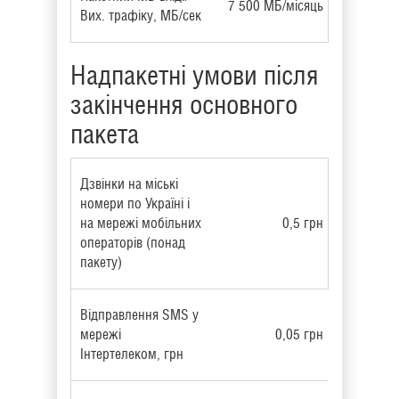
7 500 МБ/місяць
Вих. трафіку, МБ/сек
Надпакетні умови після
закінчення основного
пакета
Дзвінки на міські
номери по Україні і
на мережі мобільних
0,5 грн
операторів (понад
пакету)
Відправлення SMS у
мережі
0,05 грн
Інтертелеком, грн