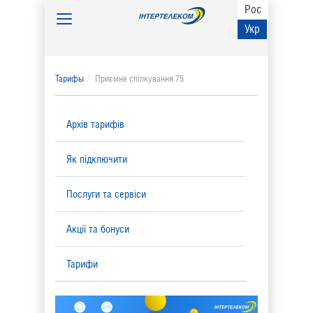
Рос
Toggle
Укр
navigation
Тарифы
Приємне спілкування 75
Архів тарифів
Як підключити
Послуги та сервіси
Акції та бонуси
Тарифи