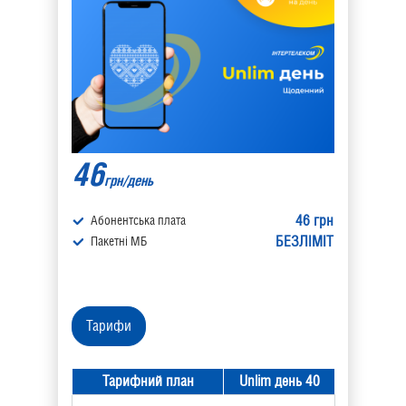
46
грн/день
46 грн
Абонентська плата
БЕЗЛІМІТ
Пакетні МБ
Тарифи
Тарифний план
Unlim день
40