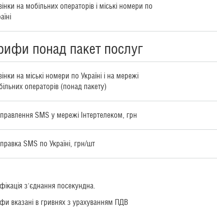
вінки на мобільних операторів і міські номери по
аїні
рифи понад пакет послуг
інки на міські номери по Україні і на мережі
більних операторів (понад пакету)
дправлення SMS у мережі Інтертелеком, грн
дправка SMS по Україні, грн/шт
фікація з'єднання посекундна.
фи вказані в гривнях з урахуванням ПДВ