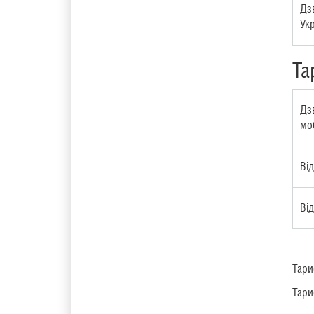
Дз
Укр
Та
Дзв
мо
Ві
Ві
Тари
Тари