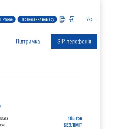
Укр
IT Phone
Перенесення номеру
Підтримка
SIP-телефонія
с
185 грн
плата
БЕЗЛІМІТ
ежі