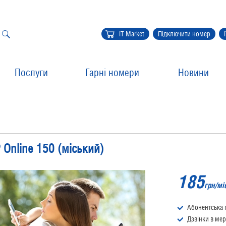
IT Market
Підключити номер
Послуги
Гарні номери
Новини
 Online 150 (міський)
185
грн/мі
Абонентська 
Дзвінки в мер