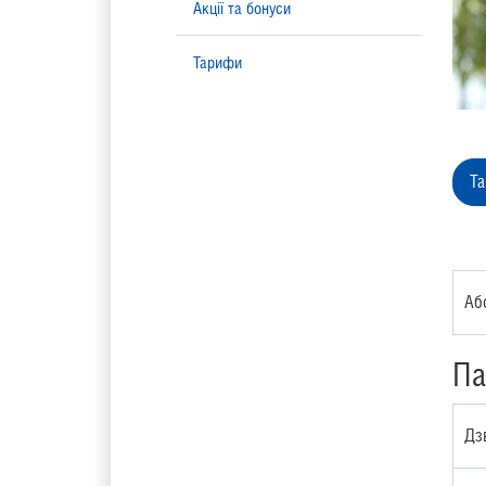
Акції та бонуси
Тарифи
Т
Аб
Па
Дз