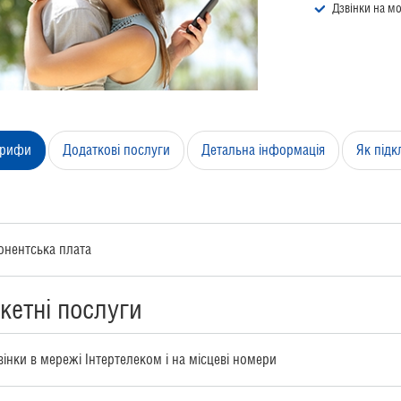
Дзвінки на мо
арифи
Додаткові послуги
Детальна інформація
Як під
онентська плата
кетні послуги
вінки в мережі Інтертелеком і на місцеві номери