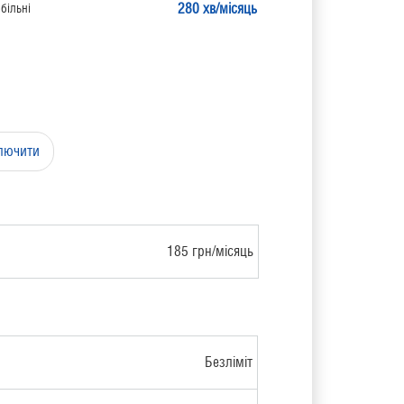
280 хв/місяць
більні
ключити
185 грн/місяць
Безліміт