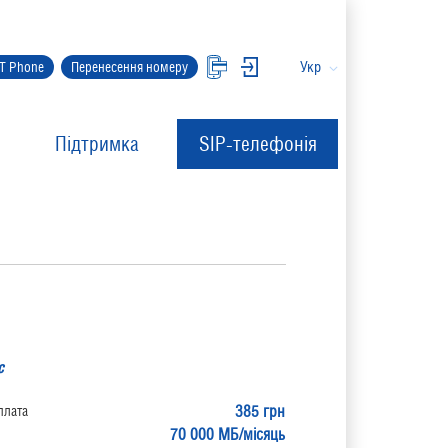
Укр
IT Phone
Перенесення номеру
Підтримка
SIP-телефонія
с
385 грн
плата
70 000 МБ/місяць