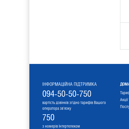
ІНФОРМАЦІЙНА ПІДТРИМКА
ДОМА
094-50-50-750
Тари
Акції
вартість дзвінків згідно тарифів Вашого
Послу
оператора зв'язку
750
з номерів Інтертелеком