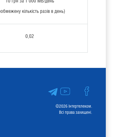
10 грн за 1 000 МБ/день
еобмежену кількість разів в день)
0,02
©2026 Інтертелеком.
Всі права захищені.