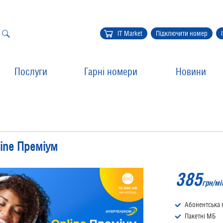
IT Market
Підключити номер
Послуги
Гарні номери
Новини
line Преміум
385
грн/мі
Абонентська 
Пакетні МБ