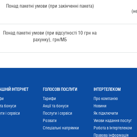
Понад пакетні умови (при закінченні пакета)
(н
Понад пакетні умови (при відсутності 10 грн на
рахунку), грн/МБ
ШНІЙ ІНТЕРНЕТ
ГОЛОСОВІ ПОСЛУГИ
ІНТЕРТЕЛЕКОМ
фи
Тарифи
Про компанію
 та бонуси
Акції та бонуси
Новини
ги і сервіси
Послуги і сервіси
Як підключити
Розваги
Умови надання послуг
Cпеціальні напрямки
Робота в Інтертелеком
Правова інформація