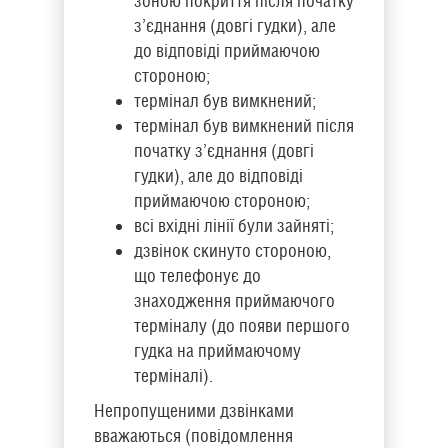
зоною покриття після початку
з’єднання (довгі гудки), але
до відповіді приймаючою
стороною;
термінал був вимкнений;
термінал був вимкнений після
початку з’єднання (довгі
гудки), але до відповіді
приймаючою стороною;
всі вхідні лінії були зайняті;
дзвінок скинуто стороною,
що телефонує до
знаходження приймаючого
терміналу (до появи першого
гудка на приймаючому
терміналі).
Непропущеними дзвінками
вважаються (повідомлення