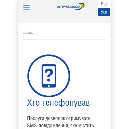
Рос
Toggle
Укр
navigation
Сервис
Хто телефонував
Послуга дозволяє отримувати
SMS-повідомлення, яке містить