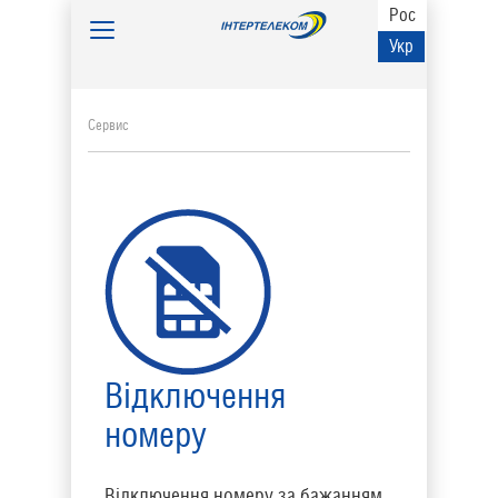
Рос
Toggle
Укр
navigation
Сервис
Відключення
номеру
Відключення номеру за бажанням