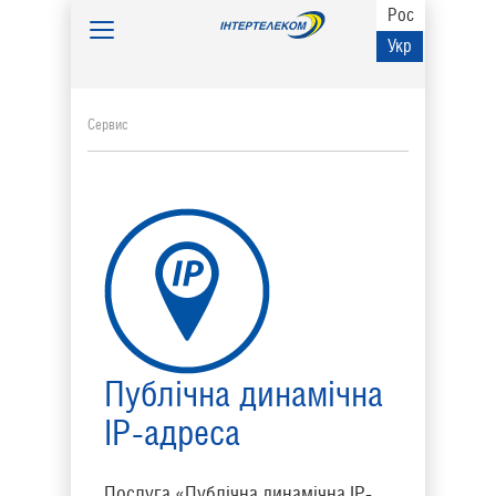
Рос
Toggle
Укр
navigation
Сервис
Публічна динамічна
IP-адреса
Послуга «Публічна динамічна IP-