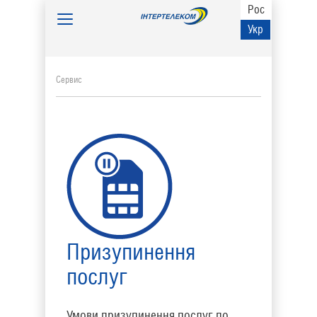
Рос
Toggle
Укр
navigation
Сервис
Призупинення
послуг
Умови призупинення послуг по