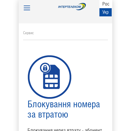
Рос
Toggle
Укр
navigation
Сервис
Блокування номера
за втратою
Блокування через втрату - абонент